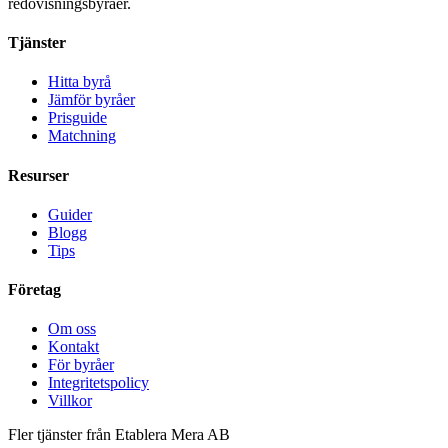
redovisningsbyråer.
Tjänster
Hitta byrå
Jämför byråer
Prisguide
Matchning
Resurser
Guider
Blogg
Tips
Företag
Om oss
Kontakt
För byråer
Integritetspolicy
Villkor
Fler tjänster från Etablera Mera AB