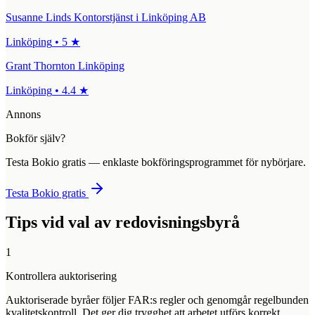
Susanne Linds Kontorstjänst i Linköping AB
Linköping
•
5
★
Grant Thornton Linköping
Linköping
•
4.4
★
Annons
Bokför själv?
Testa Bokio gratis — enklaste bokföringsprogrammet för nybörjare.
Testa Bokio gratis
Tips vid val av redovisningsbyrå
1
Kontrollera auktorisering
Auktoriserade byråer följer FAR:s regler och genomgår regelbunden
kvalitetskontroll. Det ger dig trygghet att arbetet utförs korrekt.