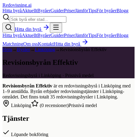
Redovisning
.ai
Hitta byrå
Aktuellt
Byråer
Guider
Priser
Jämför
Tips
För byråer
Blogg
Hitta din byrå
Hitta byrå
Aktuellt
Byråer
Guider
Priser
Jämför
Tips
För byråer
Blogg
Matchning
Om oss
Kontakt
Hitta din byrå
Hem
→
Byråer
→
Linköping
→
Revisionsbyrån Effektiv
Revisionsbyrån Effektiv
Redovisningsbyrå i Linköping · Prisnivå medel
Revisionsbyrån Effektiv
är en redovisningsbyrå i
Linköping
med
1–9
anställda. Byrån erbjuder redovisningstjänster i
Linköping
-
området. Det finns totalt
35
redovisningsbyråer i
Linköping
.
Linköping
(
0
recensioner)
Prisnivå medel
Tjänster
Löpande bokföring