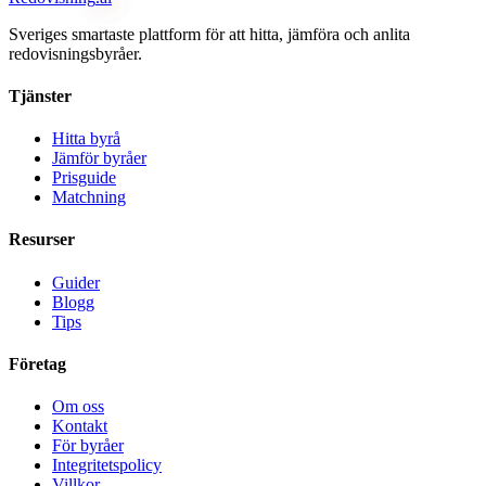
Sveriges smartaste plattform för att hitta, jämföra och anlita
redovisningsbyråer.
Tjänster
Hitta byrå
Jämför byråer
Prisguide
Matchning
Resurser
Guider
Blogg
Tips
Företag
Om oss
Kontakt
För byråer
Integritetspolicy
Villkor