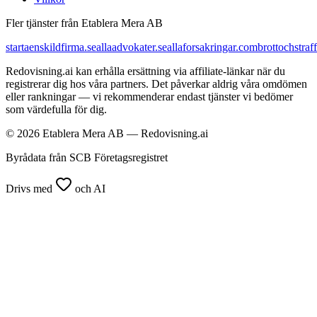
Fler tjänster från Etablera Mera AB
startaenskildfirma.se
allaadvokater.se
allaforsakringar.com
brottochstraff
Redovisning.ai kan erhålla ersättning via affiliate-länkar när du
registrerar dig hos våra partners. Det påverkar aldrig våra omdömen
eller rankningar — vi rekommenderar endast tjänster vi bedömer
som värdefulla för dig.
© 2026 Etablera Mera AB — Redovisning.ai
Byrådata från SCB Företagsregistret
Drivs med
och AI