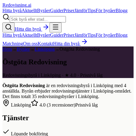
Redovisning
.ai
Hitta byrå
Aktuellt
Byråer
Guider
Priser
Jämför
Tips
För byråer
Blogg
Hitta din byrå
Hitta byrå
Aktuellt
Byråer
Guider
Priser
Jämför
Tips
För byråer
Blogg
Matchning
Om oss
Kontakt
Hitta din byrå
Hem
→
Byråer
→
Linköping
→
Östgöta Redovisning
Östgöta Redovisning
Redovisningsbyrå i Linköping · ★ 4.0 · Prisnivå låg
Östgöta Redovisning
är en redovisningsbyrå i
Linköping
med
4
anställda. Byrån erbjuder redovisningstjänster i
Linköping
-området.
Det finns totalt
35
redovisningsbyråer i
Linköping
.
Linköping
4.0
(
3
recensioner)
Prisnivå låg
Tjänster
Löpande bokföring