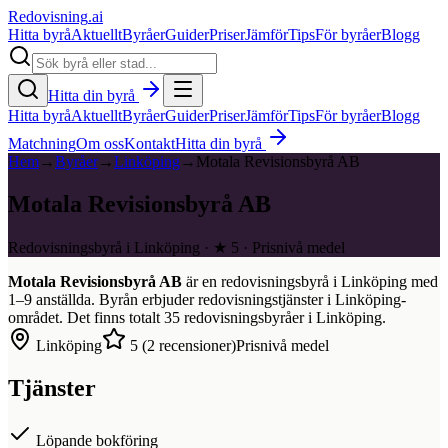
Redovisning
.ai
Hitta byrå
Aktuellt
Byråer
Guider
Priser
Jämför
Tips
För byråer
Blogg
Hitta din byrå
Hitta byrå
Aktuellt
Byråer
Guider
Priser
Jämför
Tips
För byråer
Blogg
Matchning
Om oss
Kontakt
Hitta din byrå
Hem
→
Byråer
→
Linköping
→
Motala Revisionsbyrå AB
Motala Revisionsbyrå AB
Redovisningsbyrå i Linköping · ★ 5 · Prisnivå medel
Motala Revisionsbyrå AB
är en redovisningsbyrå i
Linköping
med
1–9
anställda. Byrån erbjuder redovisningstjänster i
Linköping
-
området. Det finns totalt
35
redovisningsbyråer i
Linköping
.
Linköping
5
(
2
recensioner)
Prisnivå medel
Tjänster
Löpande bokföring