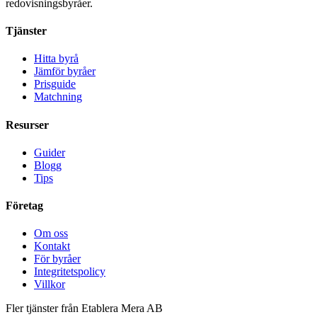
redovisningsbyråer.
Tjänster
Hitta byrå
Jämför byråer
Prisguide
Matchning
Resurser
Guider
Blogg
Tips
Företag
Om oss
Kontakt
För byråer
Integritetspolicy
Villkor
Fler tjänster från Etablera Mera AB