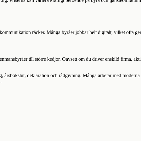
ig. Priserna kan variera kraftigt beroende på byrå och tjänsteomfattnin
kommunikation räcker. Många byråer jobbar helt digitalt, vilket ofta ger 
enmansbyråer till större kedjor. Oavsett om du driver enskild firma, akt
g, årsbokslut, deklaration och rådgivning. Många arbetar med modern
.