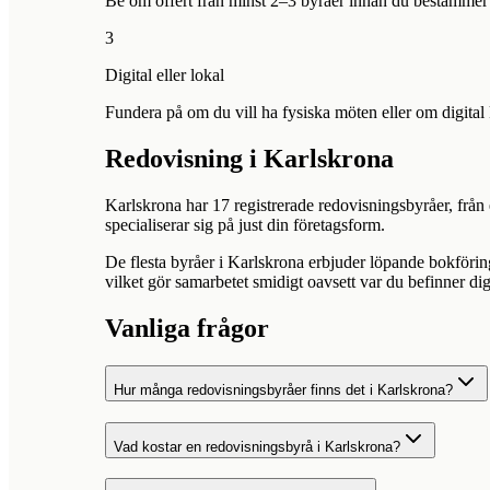
Be om offert från minst 2–3 byråer innan du bestämmer d
3
Digital eller lokal
Fundera på om du vill ha fysiska möten eller om digital 
Redovisning i
Karlskrona
Karlskrona
har
17
registrerade redovisningsbyråer, från 
specialiserar sig på just din företagsform.
De flesta byråer i
Karlskrona
erbjuder löpande bokförin
vilket gör samarbetet smidigt oavsett var du befinner dig
Vanliga frågor
Hur många redovisningsbyråer finns det i Karlskrona?
Vad kostar en redovisningsbyrå i Karlskrona?