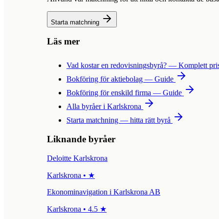
Starta matchning
Läs mer
Vad kostar en redovisningsbyrå? — Komplett pr
Bokföring för aktiebolag — Guide
Bokföring för enskild firma — Guide
Alla byråer i
Karlskrona
Starta matchning — hitta rätt byrå
Liknande byråer
Deloitte Karlskrona
Karlskrona
•
★
Ekonominavigation i Karlskrona AB
Karlskrona
•
4.5
★