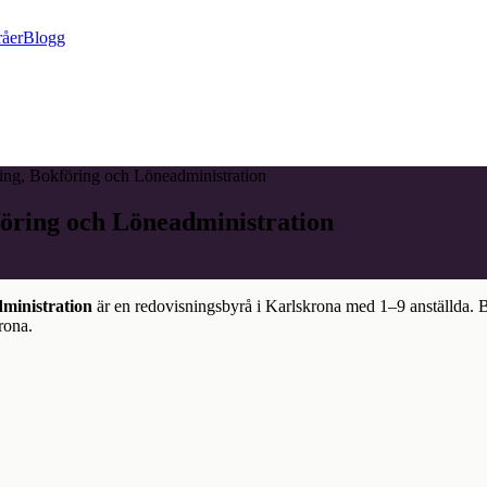
råer
Blogg
ing, Bokföring och Löneadministration
öring och Löneadministration
ministration
är en redovisningsbyrå i
Karlskrona
med
1–9
anställda. 
rona
.