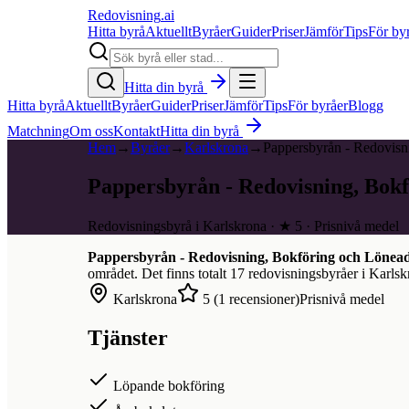
Redovisning
.ai
Hitta byrå
Aktuellt
Byråer
Guider
Priser
Jämför
Tips
För by
Hitta din byrå
Hitta byrå
Aktuellt
Byråer
Guider
Priser
Jämför
Tips
För byråer
Blogg
Matchning
Om oss
Kontakt
Hitta din byrå
Hem
→
Byråer
→
Karlskrona
→
Pappersbyrån - Redovisn
Pappersbyrån - Redovisning, Bokf
Redovisningsbyrå i Karlskrona · ★ 5 · Prisnivå medel
Pappersbyrån - Redovisning, Bokföring och Lönead
området. Det finns totalt
17
redovisningsbyråer i
Karlsk
Karlskrona
5
(
1
recensioner)
Prisnivå medel
Tjänster
Löpande bokföring