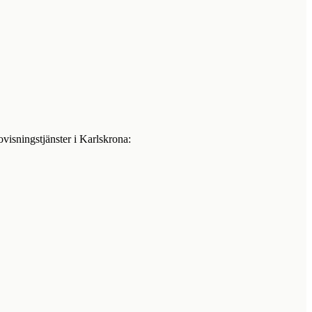
ovisningstjänster i
Karlskrona
: