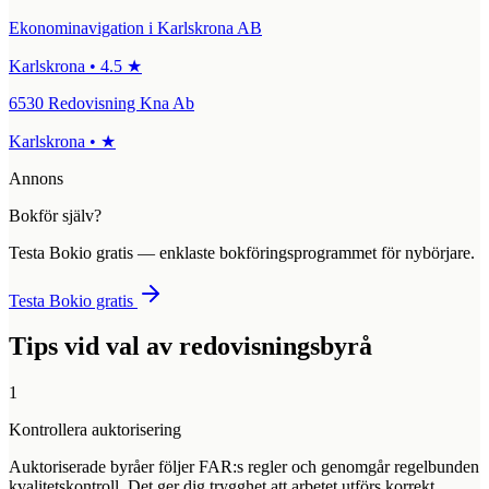
Ekonominavigation i Karlskrona AB
Karlskrona
•
4.5
★
6530 Redovisning Kna Ab
Karlskrona
•
★
Annons
Bokför själv?
Testa Bokio gratis — enklaste bokföringsprogrammet för nybörjare.
Testa Bokio gratis
Tips vid val av redovisningsbyrå
1
Kontrollera auktorisering
Auktoriserade byråer följer FAR:s regler och genomgår regelbunden
kvalitetskontroll. Det ger dig trygghet att arbetet utförs korrekt.