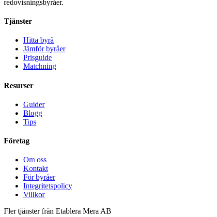
redovisningsbyråer.
Tjänster
Hitta byrå
Jämför byråer
Prisguide
Matchning
Resurser
Guider
Blogg
Tips
Företag
Om oss
Kontakt
För byråer
Integritetspolicy
Villkor
Fler tjänster från Etablera Mera AB