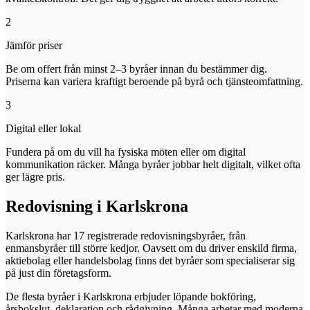
2
Jämför priser
Be om offert från minst 2–3 byråer innan du bestämmer dig.
Priserna kan variera kraftigt beroende på byrå och tjänsteomfattning.
3
Digital eller lokal
Fundera på om du vill ha fysiska möten eller om digital
kommunikation räcker. Många byråer jobbar helt digitalt, vilket ofta
ger lägre pris.
Redovisning i
Karlskrona
Karlskrona
har
17
registrerade redovisningsbyråer, från
enmansbyråer till större kedjor. Oavsett om du driver enskild firma,
aktiebolag eller handelsbolag finns det byråer som specialiserar sig
på just din företagsform.
De flesta byråer i
Karlskrona
erbjuder löpande bokföring,
årsbokslut, deklaration och rådgivning. Många arbetar med moderna