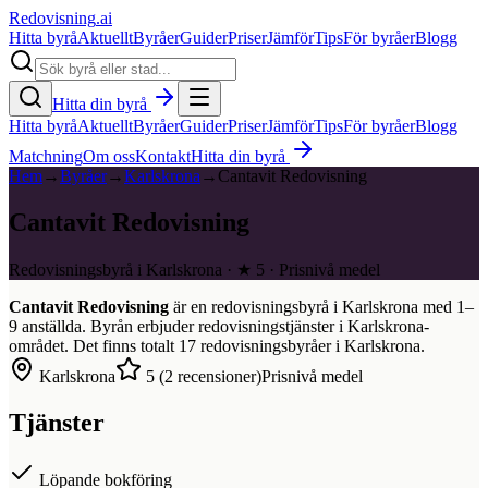
Redovisning
.ai
Hitta byrå
Aktuellt
Byråer
Guider
Priser
Jämför
Tips
För byråer
Blogg
Hitta din byrå
Hitta byrå
Aktuellt
Byråer
Guider
Priser
Jämför
Tips
För byråer
Blogg
Matchning
Om oss
Kontakt
Hitta din byrå
Hem
→
Byråer
→
Karlskrona
→
Cantavit Redovisning
Cantavit Redovisning
Redovisningsbyrå i Karlskrona · ★ 5 · Prisnivå medel
Cantavit Redovisning
är en redovisningsbyrå i
Karlskrona
med
1–
9
anställda. Byrån erbjuder redovisningstjänster i
Karlskrona
-
området. Det finns totalt
17
redovisningsbyråer i
Karlskrona
.
Karlskrona
5
(
2
recensioner)
Prisnivå medel
Tjänster
Löpande bokföring