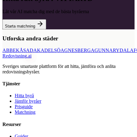
Låt vår AI matcha dig med de bästa byråerna
Starta matchning
Utforska andra städer
ABBEKÅS
ADAK
ADELSÖ
AGNESBERG
AGUNNARYD
ALAF
Redovisning
.ai
Sveriges smartaste plattform för att hitta, jämföra och anlita
redovisningsbyråer.
Tjänster
Hitta byrå
Jämför byråer
Prisguide
Matchning
Resurser
Guider