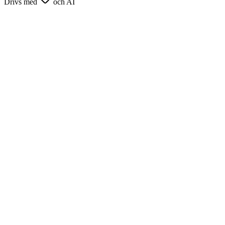
Drivs med
och AI