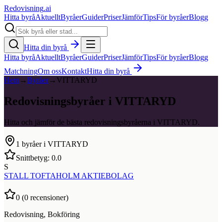
Redovisning
.ai
Hitta byrå
Aktuellt
Byråer
Guider
Priser
Jämför
Tips
För byråer
Blogg
Hitta din byrå
Hitta byrå
Aktuellt
Byråer
Guider
Priser
Jämför
Tips
För byråer
Blogg
Matchning
Om oss
Kontakt
Hitta din byrå
Hem
→
Byråer
→
VITTARYD
Redovisningsbyråer i VITTARYD
Hitta och jämför de bästa redovisningsbyråerna i VITTARYD.
1
byråer i
VITTARYD
Snittbetyg:
0.0
S
STALL TOFTAHOLM AKTIEBOLAG
0
(
0
recensioner)
Redovisning, Bokföring