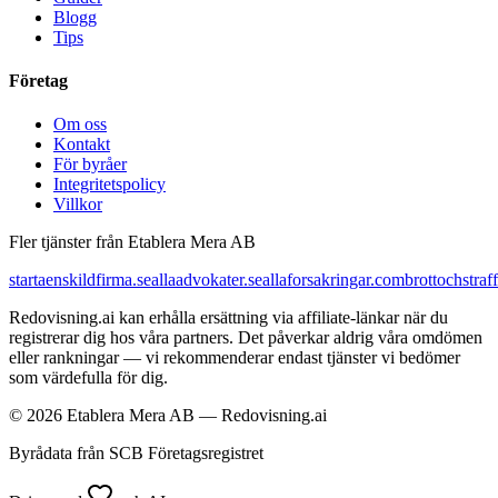
Blogg
Tips
Företag
Om oss
Kontakt
För byråer
Integritetspolicy
Villkor
Fler tjänster från Etablera Mera AB
startaenskildfirma.se
allaadvokater.se
allaforsakringar.com
brottochstraff
Redovisning.ai kan erhålla ersättning via affiliate-länkar när du
registrerar dig hos våra partners. Det påverkar aldrig våra omdömen
eller rankningar — vi rekommenderar endast tjänster vi bedömer
som värdefulla för dig.
© 2026 Etablera Mera AB — Redovisning.ai
Byrådata från SCB Företagsregistret