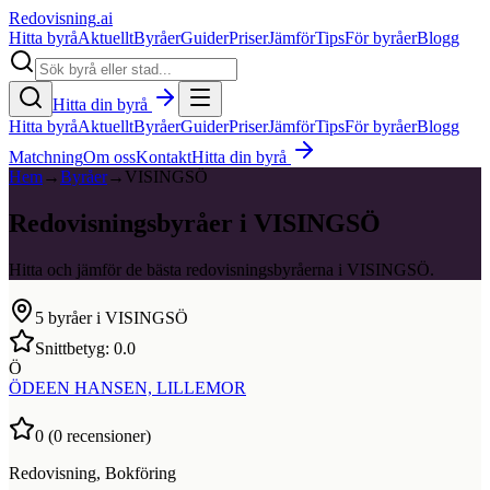
Redovisning
.ai
Hitta byrå
Aktuellt
Byråer
Guider
Priser
Jämför
Tips
För byråer
Blogg
Hitta din byrå
Hitta byrå
Aktuellt
Byråer
Guider
Priser
Jämför
Tips
För byråer
Blogg
Matchning
Om oss
Kontakt
Hitta din byrå
Hem
→
Byråer
→
VISINGSÖ
Redovisningsbyråer i VISINGSÖ
Hitta och jämför de bästa redovisningsbyråerna i VISINGSÖ.
5
byråer i
VISINGSÖ
Snittbetyg:
0.0
Ö
ÖDEEN HANSEN, LILLEMOR
0
(
0
recensioner)
Redovisning, Bokföring