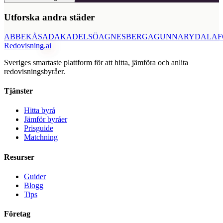
Utforska andra städer
ABBEKÅS
ADAK
ADELSÖ
AGNESBERG
AGUNNARYD
ALAF
Redovisning
.ai
Sveriges smartaste plattform för att hitta, jämföra och anlita
redovisningsbyråer.
Tjänster
Hitta byrå
Jämför byråer
Prisguide
Matchning
Resurser
Guider
Blogg
Tips
Företag