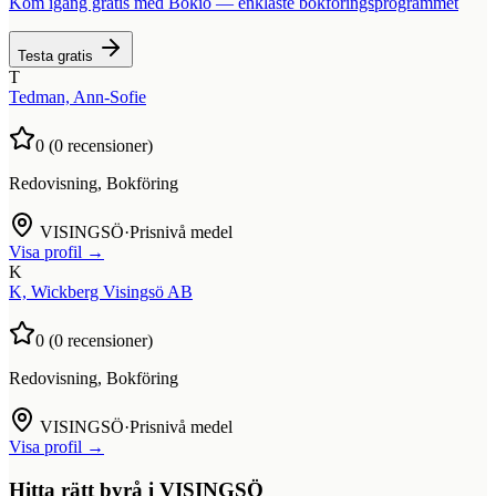
Kom igång gratis med Bokio — enklaste bokföringsprogrammet
Testa gratis
T
Tedman, Ann-Sofie
0
(
0
recensioner)
Redovisning, Bokföring
VISINGSÖ
·
Prisnivå medel
Visa profil →
K
K, Wickberg Visingsö AB
0
(
0
recensioner)
Redovisning, Bokföring
VISINGSÖ
·
Prisnivå medel
Visa profil →
Hitta rätt byrå i
VISINGSÖ