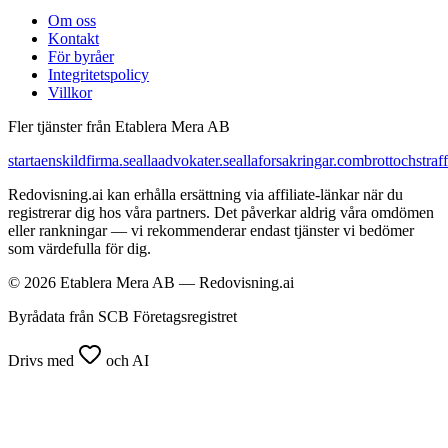
Om oss
Kontakt
För byråer
Integritetspolicy
Villkor
Fler tjänster från Etablera Mera AB
startaenskildfirma.se
allaadvokater.se
allaforsakringar.com
brottochstraff
Redovisning.ai kan erhålla ersättning via affiliate-länkar när du
registrerar dig hos våra partners. Det påverkar aldrig våra omdömen
eller rankningar — vi rekommenderar endast tjänster vi bedömer
som värdefulla för dig.
© 2026 Etablera Mera AB — Redovisning.ai
Byrådata från SCB Företagsregistret
Drivs med
och AI