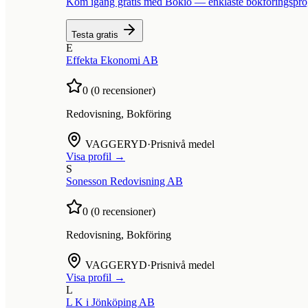
Kom igång gratis med Bokio — enklaste bokföringspr
Testa gratis
E
Effekta Ekonomi AB
0
(
0
recensioner)
Redovisning, Bokföring
VAGGERYD
·
Prisnivå medel
Visa profil →
S
Sonesson Redovisning AB
0
(
0
recensioner)
Redovisning, Bokföring
VAGGERYD
·
Prisnivå medel
Visa profil →
L
L K i Jönköping AB