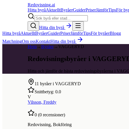
Redovisning
.ai
Hitta byrå
Aktuellt
Byråer
Guider
Priser
Jämför
Tips
För by
Hitta din byrå
Hitta byrå
Aktuellt
Byråer
Guider
Priser
Jämför
Tips
För byråer
Blogg
Matchning
Om oss
Kontakt
Hitta din byrå
Hem
→
Byråer
→
VAGGERYD
Redovisningsbyråer i VAGGERY
Hitta och jämför de bästa redovisningsbyråerna i V
11
byråer i
VAGGERYD
Snittbetyg:
0.0
V
Vilsson, Freddy
0
(
0
recensioner)
Redovisning, Bokföring