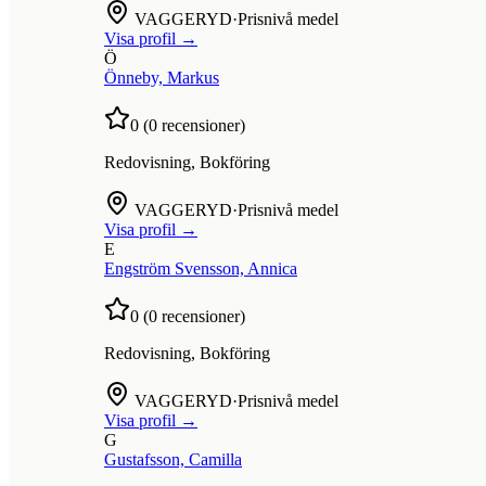
VAGGERYD
·
Prisnivå medel
Visa profil →
Ö
Önneby, Markus
0
(
0
recensioner)
Redovisning, Bokföring
VAGGERYD
·
Prisnivå medel
Visa profil →
E
Engström Svensson, Annica
0
(
0
recensioner)
Redovisning, Bokföring
VAGGERYD
·
Prisnivå medel
Visa profil →
G
Gustafsson, Camilla