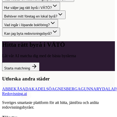
Hur väljer jag rätt byrå i VÄTÖ?
Behöver mitt företag en lokal byrå?
Vad ingår i löpande bokföring?
Kan jag byta redovisningsbyrå?
Hitta rätt byrå i
VÄTÖ
Låt vår AI matcha dig med de bästa byråerna
Starta matchning
Utforska andra städer
ABBEKÅS
ADAK
ADELSÖ
AGNESBERG
AGUNNARYD
ALAF
Redovisning
.ai
Sveriges smartaste plattform för att hitta, jämföra och anlita
redovisningsbyråer.