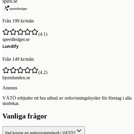
spiris.se
Från 199 kr/mån
(
4.1
)
speedledger.se
Från 149 kr/mån
(
4.2
)
bjornlunden.se
Annons
VÄTÖ erbjuder ett bra utbud av redovisningsbyråer för företag i alla
storlekar.
Vanliga frågor
Vad kostar en redovisningsbyrå i VÄTÖ?