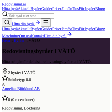
Redovisning
.ai
Hitta byrå
Aktuellt
Byråer
Guider
Priser
Jämför
Tips
För byråer
Blogg
Hitta din byrå
Hitta byrå
Aktuellt
Byråer
Guider
Priser
Jämför
Tips
För byråer
Blogg
Matchning
Om oss
Kontakt
Hitta din byrå
Hem
→
Byråer
→
VÄTÖ
Redovisningsbyråer i VÄTÖ
Hitta och jämför de bästa redovisningsbyråerna i VÄTÖ.
2
byråer i
VÄTÖ
Snittbetyg:
0.0
A
Angelica Björklund AB
0
(
0
recensioner)
Redovisning, Bokföring