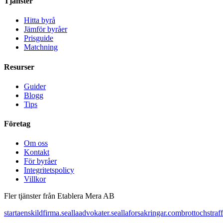
Tjänster
Hitta byrå
Jämför byråer
Prisguide
Matchning
Resurser
Guider
Blogg
Tips
Företag
Om oss
Kontakt
För byråer
Integritetspolicy
Villkor
Fler tjänster från Etablera Mera AB
startaenskildfirma.se
allaadvokater.se
allaforsakringar.com
brottochstraff