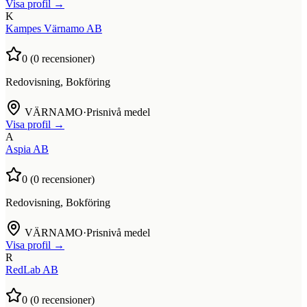
Visa profil →
K
Kampes Värnamo AB
0
(
0
recensioner)
Redovisning, Bokföring
VÄRNAMO
·
Prisnivå medel
Visa profil →
A
Aspia AB
0
(
0
recensioner)
Redovisning, Bokföring
VÄRNAMO
·
Prisnivå medel
Visa profil →
R
RedLab AB
0
(
0
recensioner)