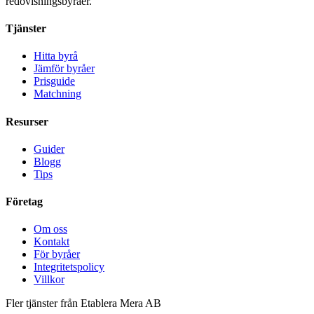
redovisningsbyråer.
Tjänster
Hitta byrå
Jämför byråer
Prisguide
Matchning
Resurser
Guider
Blogg
Tips
Företag
Om oss
Kontakt
För byråer
Integritetspolicy
Villkor
Fler tjänster från Etablera Mera AB