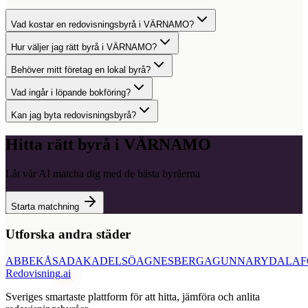
Vad kostar en redovisningsbyrå i VÄRNAMO?
Hur väljer jag rätt byrå i VÄRNAMO?
Behöver mitt företag en lokal byrå?
Vad ingår i löpande bokföring?
Kan jag byta redovisningsbyrå?
Hitta rätt byrå i
VÄRNAMO
Låt vår AI matcha dig med de bästa byråerna
Starta matchning
Utforska andra städer
ABBEKÅS
ADAK
ADELSÖ
AGNESBERG
AGUNNARYD
ALAF
Redovisning
.ai
Sveriges smartaste plattform för att hitta, jämföra och anlita