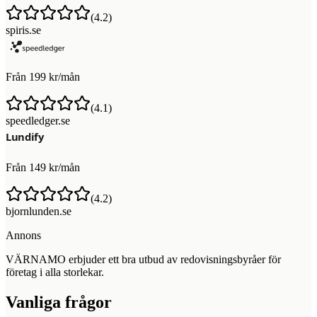
(
4.2
)
spiris.se
Från 199 kr/mån
(
4.1
)
speedledger.se
Från 149 kr/mån
(
4.2
)
bjornlunden.se
Annons
VÄRNAMO erbjuder ett bra utbud av redovisningsbyråer för
företag i alla storlekar.
Vanliga frågor