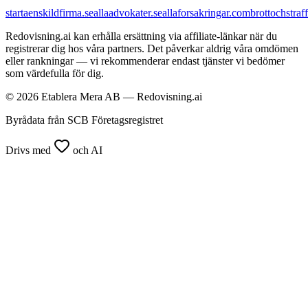
startaenskildfirma.se
allaadvokater.se
allaforsakringar.com
brottochstraff
Redovisning.ai kan erhålla ersättning via affiliate-länkar när du
registrerar dig hos våra partners. Det påverkar aldrig våra omdömen
eller rankningar — vi rekommenderar endast tjänster vi bedömer
som värdefulla för dig.
© 2026 Etablera Mera AB — Redovisning.ai
Byrådata från SCB Företagsregistret
Drivs med
och AI