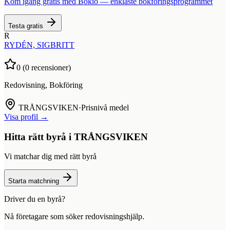
Kom igång gratis med Bokio — enklaste bokföringsprogrammet
Testa gratis
R
RYDÉN, SIGBRITT
0
(
0
recensioner)
Redovisning, Bokföring
TRÅNGSVIKEN
·
Prisnivå medel
Visa profil →
Hitta rätt byrå i
TRÅNGSVIKEN
Vi matchar dig med rätt byrå
Starta matchning
Driver du en byrå?
Nå företagare som söker redovisningshjälp.