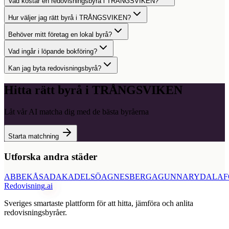
Vad kostar en redovisningsbyrå i TRÅNGSVIKEN?
Hur väljer jag rätt byrå i TRÅNGSVIKEN?
Behöver mitt företag en lokal byrå?
Vad ingår i löpande bokföring?
Kan jag byta redovisningsbyrå?
Hitta rätt byrå i
TRÅNGSVIKEN
Låt vår AI matcha dig med de bästa byråerna
Starta matchning
Utforska andra städer
ABBEKÅS
ADAK
ADELSÖ
AGNESBERG
AGUNNARYD
ALAF
Redovisning
.ai
Sveriges smartaste plattform för att hitta, jämföra och anlita
redovisningsbyråer.