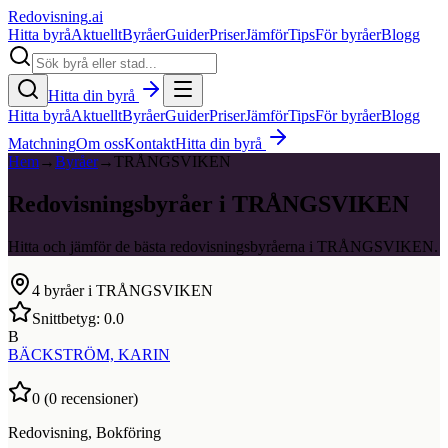
Redovisning
.ai
Hitta byrå
Aktuellt
Byråer
Guider
Priser
Jämför
Tips
För byråer
Blogg
Hitta din byrå
Hitta byrå
Aktuellt
Byråer
Guider
Priser
Jämför
Tips
För byråer
Blogg
Matchning
Om oss
Kontakt
Hitta din byrå
Hem
→
Byråer
→
TRÅNGSVIKEN
Redovisningsbyråer i TRÅNGSVIKEN
Hitta och jämför de bästa redovisningsbyråerna i TRÅNGSVIKEN.
4
byråer i
TRÅNGSVIKEN
Snittbetyg:
0.0
B
BÄCKSTRÖM, KARIN
0
(
0
recensioner)
Redovisning, Bokföring