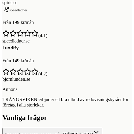
spiris.se
Från 199 kr/mån
(
4.1
)
speedledger.se
Från 149 kr/mån
(
4.2
)
bjornlunden.se
Annons
TRÅNGSVIKEN erbjuder ett bra utbud av redovisningsbyråer för
företag i alla storlekar.
Vanliga frågor