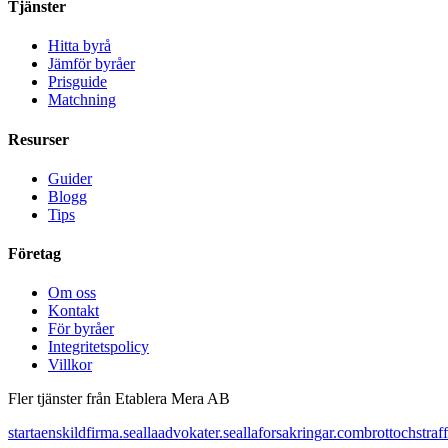
Tjänster
Hitta byrå
Jämför byråer
Prisguide
Matchning
Resurser
Guider
Blogg
Tips
Företag
Om oss
Kontakt
För byråer
Integritetspolicy
Villkor
Fler tjänster från Etablera Mera AB
startaenskildfirma.se
allaadvokater.se
allaforsakringar.com
brottochstraff