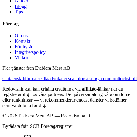
Guider
Blogg
Tips
Företag
Om oss
Kontakt
För byråer
Integritetspolicy
Villkor
Fler tjänster från Etablera Mera AB
startaenskildfirma.se
allaadvokater.se
allaforsakringar.com
brottochstraff
Redovisning.ai kan erhålla ersättning via affiliate-länkar när du
registrerar dig hos våra partners. Det påverkar aldrig våra omdömen
eller rankningar — vi rekommenderar endast tjänster vi bedömer
som värdefulla för dig.
© 2026 Etablera Mera AB — Redovisning.ai
Byrådata från SCB Företagsregistret