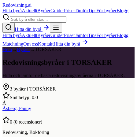
Redovisning
.ai
Hitta byrå
Aktuellt
Byråer
Guider
Priser
Jämför
Tips
För byråer
Blogg
Hitta din byrå
Hitta byrå
Aktuellt
Byråer
Guider
Priser
Jämför
Tips
För byråer
Blogg
Matchning
Om oss
Kontakt
Hitta din byrå
Hem
→
Byråer
→
TORSÅKER
Redovisningsbyråer i TORSÅKER
Hitta och jämför de bästa redovisningsbyråerna i TORSÅKER.
3
byråer i
TORSÅKER
Snittbetyg:
0.0
Å
Åsberg, Fanny
0
(
0
recensioner)
Redovisning, Bokföring