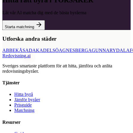
Hitta rätt byrå i
TORSÅKER
Låt vår AI matcha dig med de bästa byråerna
Starta matchning
Utforska andra städer
ABBEKÅS
ADAK
ADELSÖ
AGNESBERG
AGUNNARYD
ALAF
Redovisning
.ai
Sveriges smartaste plattform för att hitta, jämföra och anlita
redovisningsbyråer.
Tjänster
Hitta byrå
Jämför byråer
Prisguide
Matchning
Resurser