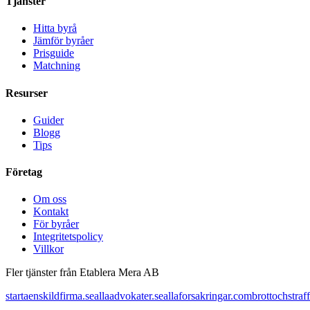
Tjänster
Hitta byrå
Jämför byråer
Prisguide
Matchning
Resurser
Guider
Blogg
Tips
Företag
Om oss
Kontakt
För byråer
Integritetspolicy
Villkor
Fler tjänster från Etablera Mera AB
startaenskildfirma.se
allaadvokater.se
allaforsakringar.com
brottochstraff