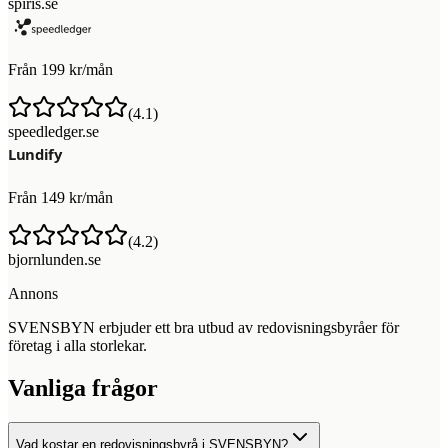
spiris.se
Från 199 kr/mån
(
4.1
)
speedledger.se
Från 149 kr/mån
(
4.2
)
bjornlunden.se
Annons
SVENSBYN erbjuder ett bra utbud av redovisningsbyråer för
företag i alla storlekar.
Vanliga frågor
Vad kostar en redovisningsbyrå i SVENSBYN?