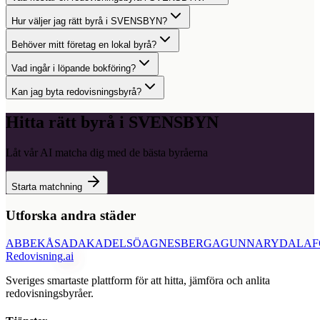
Hur väljer jag rätt byrå i SVENSBYN?
Behöver mitt företag en lokal byrå?
Vad ingår i löpande bokföring?
Kan jag byta redovisningsbyrå?
Hitta rätt byrå i
SVENSBYN
Låt vår AI matcha dig med de bästa byråerna
Starta matchning
Utforska andra städer
ABBEKÅS
ADAK
ADELSÖ
AGNESBERG
AGUNNARYD
ALAF
Redovisning
.ai
Sveriges smartaste plattform för att hitta, jämföra och anlita
redovisningsbyråer.