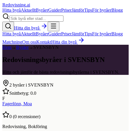
Redovisning
.ai
Hitta byrå
Aktuellt
Byråer
Guider
Priser
Jämför
Tips
För byråer
Blogg
Hitta din byrå
Hitta byrå
Aktuellt
Byråer
Guider
Priser
Jämför
Tips
För byråer
Blogg
Matchning
Om oss
Kontakt
Hitta din byrå
Hem
→
Byråer
→
SVENSBYN
Redovisningsbyråer i SVENSBYN
Hitta och jämför de bästa redovisningsbyråerna i SVENSBYN.
2
byråer i
SVENSBYN
Snittbetyg:
0.0
F
Fagerlönn, Moa
0
(
0
recensioner)
Redovisning, Bokföring