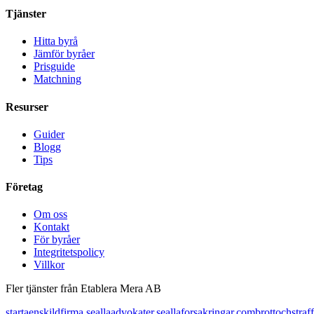
Tjänster
Hitta byrå
Jämför byråer
Prisguide
Matchning
Resurser
Guider
Blogg
Tips
Företag
Om oss
Kontakt
För byråer
Integritetspolicy
Villkor
Fler tjänster från Etablera Mera AB
startaenskildfirma.se
allaadvokater.se
allaforsakringar.com
brottochstraff