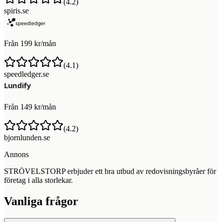
(
4.2
)
spiris.se
Från 199 kr/mån
(
4.1
)
speedledger.se
Från 149 kr/mån
(
4.2
)
bjornlunden.se
Annons
STRÖVELSTORP erbjuder ett bra utbud av redovisningsbyråer för
företag i alla storlekar.
Vanliga frågor