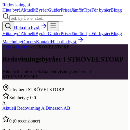
Redovisning
.ai
Hitta byrå
Aktuellt
Byråer
Guider
Priser
Jämför
Tips
För byråer
Blogg
Hitta din byrå
Hitta byrå
Aktuellt
Byråer
Guider
Priser
Jämför
Tips
För byråer
Blogg
Matchning
Om oss
Kontakt
Hitta din byrå
Hem
→
Byråer
→
STRÖVELSTORP
Redovisningsbyråer i STRÖVELSTORP
Hitta och jämför de bästa redovisningsbyråerna i
STRÖVELSTORP.
2
byråer i
STRÖVELSTORP
Snittbetyg:
0.0
A
Aktuell Redovisning A Dinesson AB
0
(
0
recensioner)