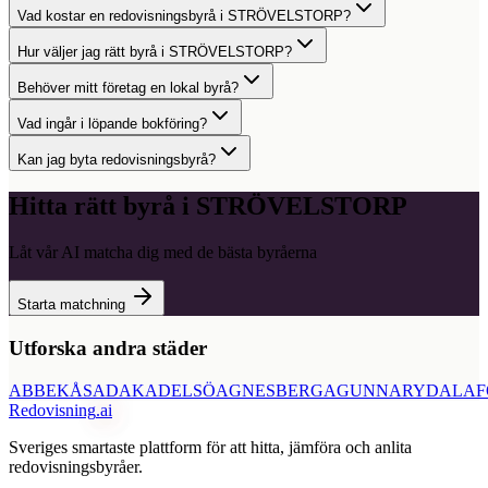
Vad kostar en redovisningsbyrå i STRÖVELSTORP?
Hur väljer jag rätt byrå i STRÖVELSTORP?
Behöver mitt företag en lokal byrå?
Vad ingår i löpande bokföring?
Kan jag byta redovisningsbyrå?
Hitta rätt byrå i
STRÖVELSTORP
Låt vår AI matcha dig med de bästa byråerna
Starta matchning
Utforska andra städer
ABBEKÅS
ADAK
ADELSÖ
AGNESBERG
AGUNNARYD
ALAF
Redovisning
.ai
Sveriges smartaste plattform för att hitta, jämföra och anlita
redovisningsbyråer.