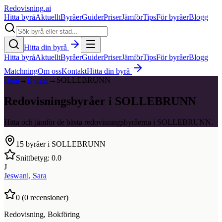
Redovisning
.ai
Hitta byrå
Aktuellt
Byråer
Guider
Priser
Jämför
Tips
För byråer
Blogg
Hitta din byrå
Hitta byrå
Aktuellt
Byråer
Guider
Priser
Jämför
Tips
För byråer
Blogg
Matchning
Om oss
Kontakt
Hitta din byrå
Hem
→
Byråer
→
SOLLEBRUNN
Redovisningsbyråer i SOLLEBRUNN
Hitta och jämför de bästa redovisningsbyråerna i SOLLEBRUNN.
15
byråer i
SOLLEBRUNN
Snittbetyg:
0.0
J
Jeswani, Sara
0
(
0
recensioner)
Redovisning, Bokföring