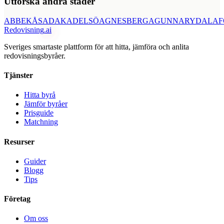
Utforska andra städer
ABBEKÅS
ADAK
ADELSÖ
AGNESBERG
AGUNNARYD
ALAF
Redovisning
.ai
Sveriges smartaste plattform för att hitta, jämföra och anlita
redovisningsbyråer.
Tjänster
Hitta byrå
Jämför byråer
Prisguide
Matchning
Resurser
Guider
Blogg
Tips
Företag
Om oss