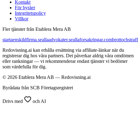
Kontakt
För byråer
Integritetspolicy
Villkor
Fler tjänster från Etablera Mera AB
startaenskildfirma.se
allaadvokater.se
allaforsakringar.com
brottochstraff
Redovisning.ai kan erhålla ersättning via affiliate-länkar när du
registrerar dig hos våra partners. Det påverkar aldrig våra omdömen
eller rankningar — vi rekommenderar endast tjänster vi bedömer
som värdefulla för dig.
© 2026 Etablera Mera AB — Redovisning.ai
Byrådata från SCB Företagsregistret
Drivs med
och AI