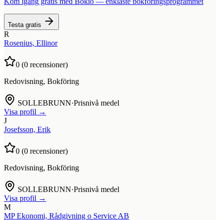
Kom igång gratis med Bokio — enklaste bokföringsprogrammet
Testa gratis
R
Rosenius, Ellinor
0
(
0
recensioner)
Redovisning, Bokföring
SOLLEBRUNN
·
Prisnivå medel
Visa profil →
J
Josefsson, Erik
0
(
0
recensioner)
Redovisning, Bokföring
SOLLEBRUNN
·
Prisnivå medel
Visa profil →
M
MP Ekonomi, Rådgivning o Service AB