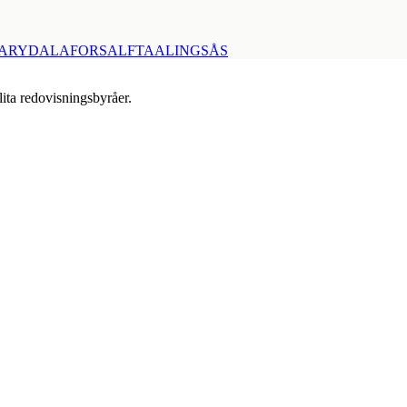
ARYD
ALAFORS
ALFTA
ALINGSÅS
lita redovisningsbyråer.