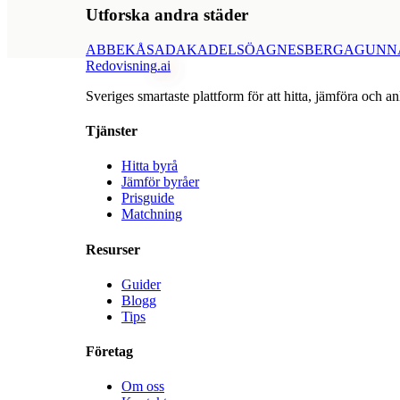
Utforska andra städer
ABBEKÅS
ADAK
ADELSÖ
AGNESBERG
AGUNN
Redovisning
.ai
Sveriges smartaste plattform för att hitta, jämföra och an
Tjänster
Hitta byrå
Jämför byråer
Prisguide
Matchning
Resurser
Guider
Blogg
Tips
Företag
Om oss