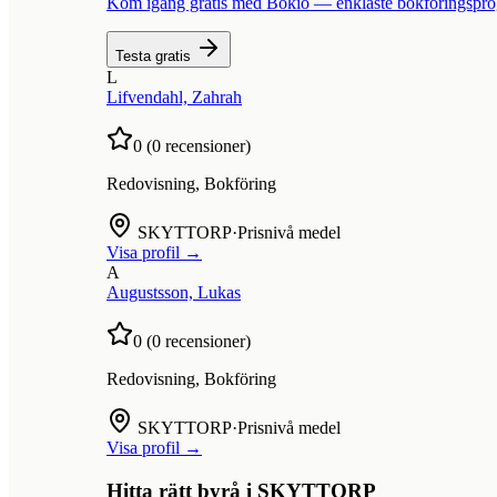
Kom igång gratis med Bokio — enklaste bokföringspr
Testa gratis
L
Lifvendahl, Zahrah
0
(
0
recensioner)
Redovisning, Bokföring
SKYTTORP
·
Prisnivå medel
Visa profil →
A
Augustsson, Lukas
0
(
0
recensioner)
Redovisning, Bokföring
SKYTTORP
·
Prisnivå medel
Visa profil →
Hitta rätt byrå i
SKYTTORP