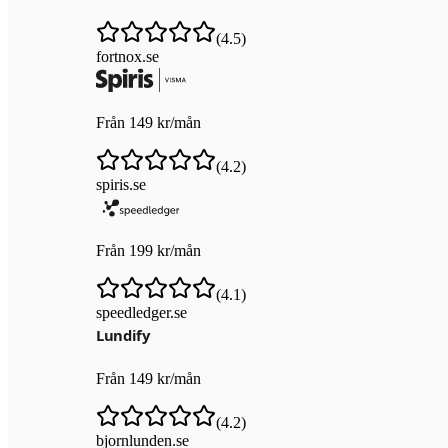
(
4.5
)
fortnox.se
Från 149 kr/mån
(
4.2
)
spiris.se
Från 199 kr/mån
(
4.1
)
speedledger.se
Från 149 kr/mån
(
4.2
)
bjornlunden.se