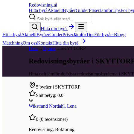
Redovisning
.ai
Hitta byrå
Aktuellt
Byråer
Guider
Priser
Jämför
Tips
För by
Hitta din byrå
Hitta byrå
Aktuellt
Byråer
Guider
Priser
Jämför
Tips
För byråer
Blogg
Matchning
Om oss
Kontakt
Hitta din byrå
Hem
→
Byråer
→
SKYTTORP
Redovisningsbyråer i SKYTTOR
Hitta och jämför de bästa redovisningsbyråerna i SK
5
byråer i
SKYTTORP
Snittbetyg:
0.0
W
Wikstrand Nordahl, Lena
0
(
0
recensioner)
Redovisning, Bokföring