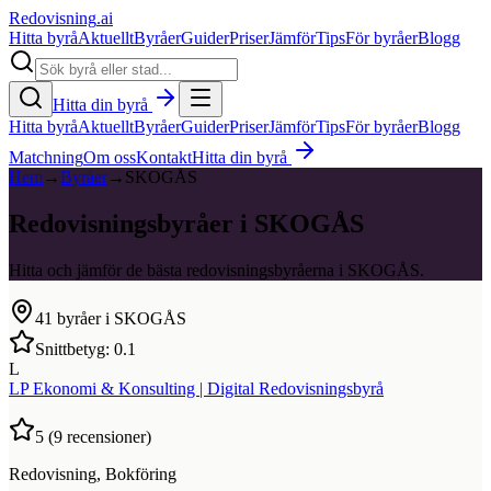
Redovisning
.ai
Hitta byrå
Aktuellt
Byråer
Guider
Priser
Jämför
Tips
För byråer
Blogg
Hitta din byrå
Hitta byrå
Aktuellt
Byråer
Guider
Priser
Jämför
Tips
För byråer
Blogg
Matchning
Om oss
Kontakt
Hitta din byrå
Hem
→
Byråer
→
SKOGÅS
Redovisningsbyråer i SKOGÅS
Hitta och jämför de bästa redovisningsbyråerna i SKOGÅS.
41
byråer i
SKOGÅS
Snittbetyg:
0.1
L
LP Ekonomi & Konsulting | Digital Redovisningsbyrå
5
(
9
recensioner)
Redovisning, Bokföring