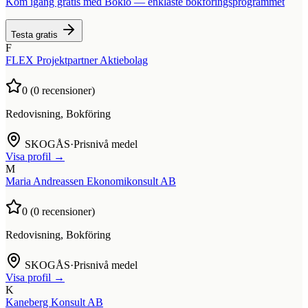
Kom igång gratis med Bokio — enklaste bokföringsprogrammet
Testa gratis
F
FLEX Projektpartner Aktiebolag
0
(
0
recensioner)
Redovisning, Bokföring
SKOGÅS
·
Prisnivå medel
Visa profil →
M
Maria Andreassen Ekonomikonsult AB
0
(
0
recensioner)
Redovisning, Bokföring
SKOGÅS
·
Prisnivå medel
Visa profil →
K
Kaneberg Konsult AB