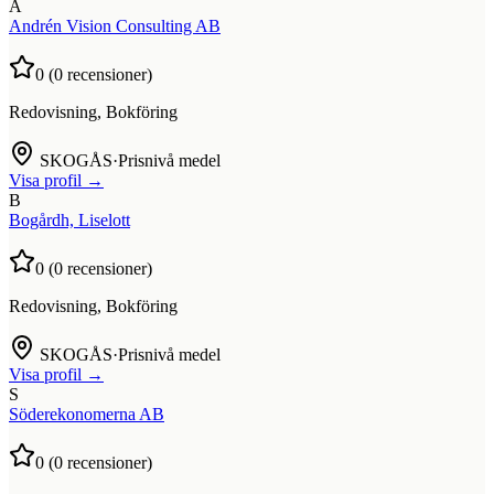
A
Andrén Vision Consulting AB
0
(
0
recensioner)
Redovisning, Bokföring
SKOGÅS
·
Prisnivå medel
Visa profil →
B
Bogårdh, Liselott
0
(
0
recensioner)
Redovisning, Bokföring
SKOGÅS
·
Prisnivå medel
Visa profil →
S
Söderekonomerna AB
0
(
0
recensioner)