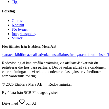
Tips
Företag
Om oss
Kontakt
För byråer
Integritetspolicy
Villkor
Fler tjänster från Etablera Mera AB
startaenskildfirma.se
allaadvokater.se
allaforsakringar.com
brottochstraff
Redovisning.ai kan erhålla ersättning via affiliate-länkar när du
registrerar dig hos våra partners. Det påverkar aldrig våra omdömen
eller rankningar — vi rekommenderar endast tjänster vi bedömer
som värdefulla för dig.
© 2026 Etablera Mera AB — Redovisning.ai
Byrådata från SCB Företagsregistret
Drivs med
och AI