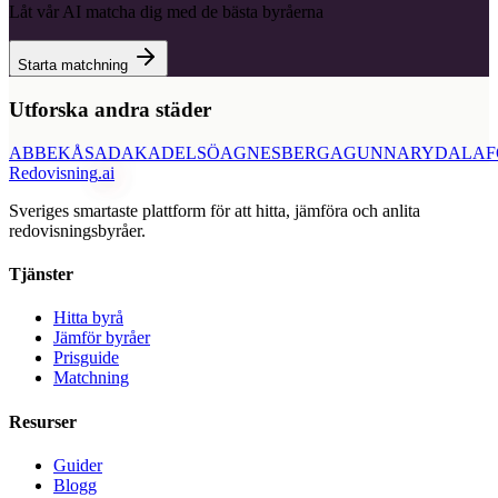
Låt vår AI matcha dig med de bästa byråerna
Starta matchning
Utforska andra städer
ABBEKÅS
ADAK
ADELSÖ
AGNESBERG
AGUNNARYD
ALAF
Redovisning
.ai
Sveriges smartaste plattform för att hitta, jämföra och anlita
redovisningsbyråer.
Tjänster
Hitta byrå
Jämför byråer
Prisguide
Matchning
Resurser
Guider
Blogg