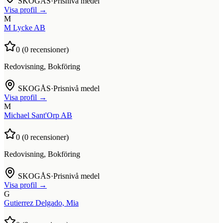
SKOGÅS
·
Prisnivå medel
Visa profil →
M
M Lycke AB
0
(
0
recensioner)
Redovisning, Bokföring
SKOGÅS
·
Prisnivå medel
Visa profil →
M
Michael Sant'Orp AB
0
(
0
recensioner)
Redovisning, Bokföring
SKOGÅS
·
Prisnivå medel
Visa profil →
G
Gutierrez Delgado, Mia