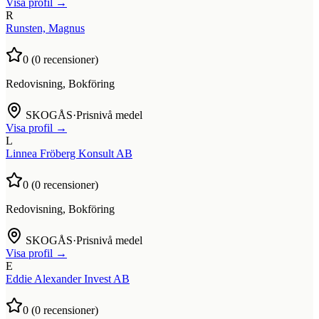
Visa profil →
R
Runsten, Magnus
0
(
0
recensioner)
Redovisning, Bokföring
SKOGÅS
·
Prisnivå medel
Visa profil →
L
Linnea Fröberg Konsult AB
0
(
0
recensioner)
Redovisning, Bokföring
SKOGÅS
·
Prisnivå medel
Visa profil →
E
Eddie Alexander Invest AB
0
(
0
recensioner)