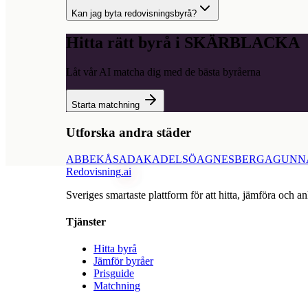
Kan jag byta redovisningsbyrå?
Hitta rätt byrå i
SKÄRBLACKA
Låt vår AI matcha dig med de bästa byråerna
Starta matchning
Utforska andra städer
ABBEKÅS
ADAK
ADELSÖ
AGNESBERG
AGUNN
Redovisning
.ai
Sveriges smartaste plattform för att hitta, jämföra och an
Tjänster
Hitta byrå
Jämför byråer
Prisguide
Matchning