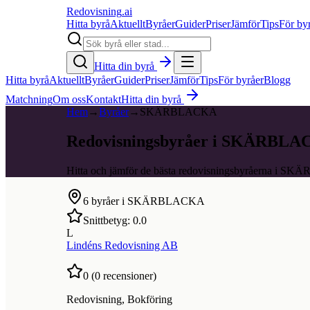
Redovisning
.ai
Hitta byrå
Aktuellt
Byråer
Guider
Priser
Jämför
Tips
För by
Hitta din byrå
Hitta byrå
Aktuellt
Byråer
Guider
Priser
Jämför
Tips
För byråer
Blogg
Matchning
Om oss
Kontakt
Hitta din byrå
Hem
→
Byråer
→
SKÄRBLACKA
Redovisningsbyråer i SKÄRBL
Hitta och jämför de bästa redovisningsbyråerna i 
6
byråer i
SKÄRBLACKA
Snittbetyg:
0.0
L
Lindéns Redovisning AB
0
(
0
recensioner)
Redovisning, Bokföring