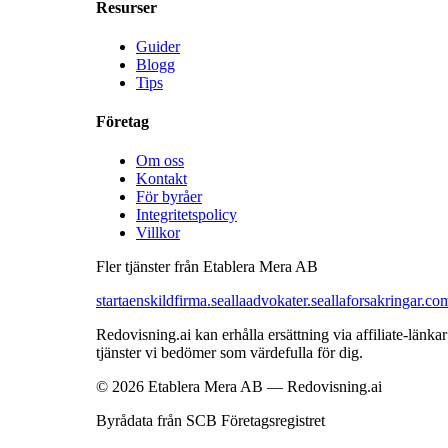
Resurser
Guider
Blogg
Tips
Företag
Om oss
Kontakt
För byråer
Integritetspolicy
Villkor
Fler tjänster från Etablera Mera AB
startaenskildfirma.se
allaadvokater.se
allaforsakringar.co
Redovisning.ai kan erhålla ersättning via affiliate-län
tjänster vi bedömer som värdefulla för dig.
© 2026 Etablera Mera AB — Redovisning.ai
Byrådata från SCB Företagsregistret