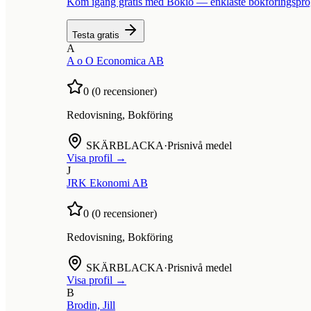
Kom igång gratis med Bokio — enklaste bokföringspr
Testa gratis
A
A o O Economica AB
0
(
0
recensioner)
Redovisning, Bokföring
SKÄRBLACKA
·
Prisnivå medel
Visa profil →
J
JRK Ekonomi AB
0
(
0
recensioner)
Redovisning, Bokföring
SKÄRBLACKA
·
Prisnivå medel
Visa profil →
B
Brodin, Jill