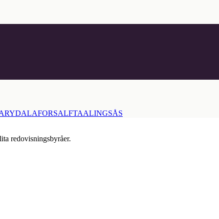
ARYD
ALAFORS
ALFTA
ALINGSÅS
lita redovisningsbyråer.