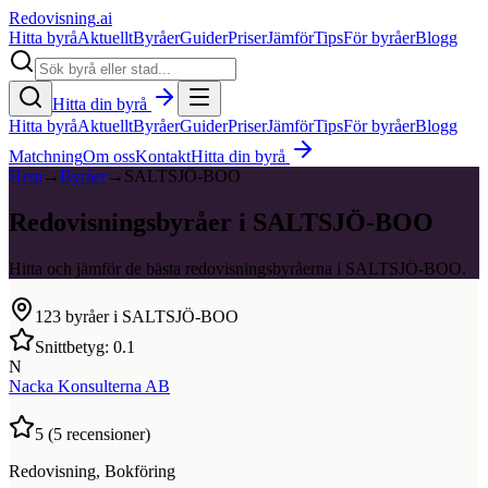
Redovisning
.ai
Hitta byrå
Aktuellt
Byråer
Guider
Priser
Jämför
Tips
För byråer
Blogg
Hitta din byrå
Hitta byrå
Aktuellt
Byråer
Guider
Priser
Jämför
Tips
För byråer
Blogg
Matchning
Om oss
Kontakt
Hitta din byrå
Hem
→
Byråer
→
SALTSJÖ-BOO
Redovisningsbyråer i SALTSJÖ-BOO
Hitta och jämför de bästa redovisningsbyråerna i SALTSJÖ-BOO.
123
byråer i
SALTSJÖ-BOO
Snittbetyg:
0.1
N
Nacka Konsulterna AB
5
(
5
recensioner)
Redovisning, Bokföring