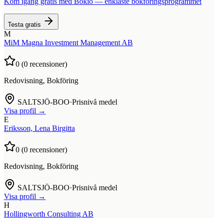
Kom igång gratis med Bokio — enklaste bokföringsprogrammet
Testa gratis
M
MiM Magna Investment Management AB
0
(
0
recensioner)
Redovisning, Bokföring
SALTSJÖ-BOO
·
Prisnivå medel
Visa profil →
E
Eriksson, Lena Birgitta
0
(
0
recensioner)
Redovisning, Bokföring
SALTSJÖ-BOO
·
Prisnivå medel
Visa profil →
H
Hollingworth Consulting AB