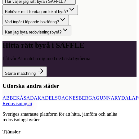
Hur väljer jag rätt byrå i SÄFFLE?
Behöver mitt företag en lokal byrå?
Vad ingår i löpande bokföring?
Kan jag byta redovisningsbyrå?
Hitta rätt byrå i
SÄFFLE
Låt vår AI matcha dig med de bästa byråerna
Starta matchning
Utforska andra städer
ABBEKÅS
ADAK
ADELSÖ
AGNESBERG
AGUNNARYD
ALAF
Redovisning
.ai
Sveriges smartaste plattform för att hitta, jämföra och anlita
redovisningsbyråer.
Tjänster