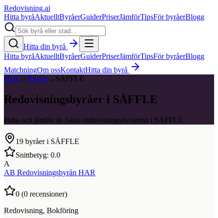
Redovisning
.ai
Hitta byrå
Aktuellt
Byråer
Guider
Priser
Jämför
Tips
För byråer
Blogg
Hitta din byrå
Hitta byrå
Aktuellt
Byråer
Guider
Priser
Jämför
Tips
För byråer
Blogg
Matchning
Om oss
Kontakt
Hitta din byrå
Hem
→
Byråer
→
SÄFFLE
Redovisningsbyråer i SÄFFLE
Hitta och jämför de bästa redovisningsbyråerna i SÄFFLE.
19
byråer i
SÄFFLE
Snittbetyg:
0.0
A
AB Redovisningsbyrån HAR
0
(
0
recensioner)
Redovisning, Bokföring