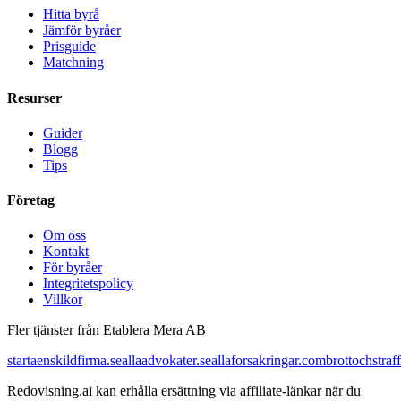
Hitta byrå
Jämför byråer
Prisguide
Matchning
Resurser
Guider
Blogg
Tips
Företag
Om oss
Kontakt
För byråer
Integritetspolicy
Villkor
Fler tjänster från Etablera Mera AB
startaenskildfirma.se
allaadvokater.se
allaforsakringar.com
brottochstraff
Redovisning.ai kan erhålla ersättning via affiliate-länkar när du