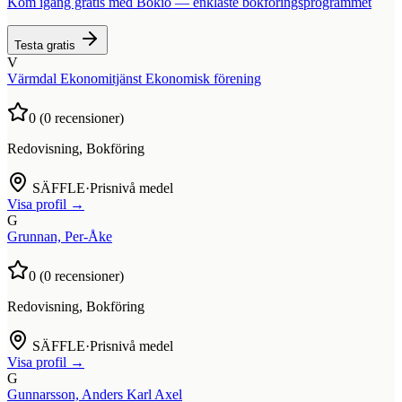
Kom igång gratis med Bokio — enklaste bokföringsprogrammet
Testa gratis
V
Värmdal Ekonomitjänst Ekonomisk förening
0
(
0
recensioner)
Redovisning, Bokföring
SÄFFLE
·
Prisnivå medel
Visa profil →
G
Grunnan, Per-Åke
0
(
0
recensioner)
Redovisning, Bokföring
SÄFFLE
·
Prisnivå medel
Visa profil →
G
Gunnarsson, Anders Karl Axel