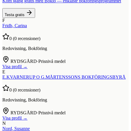
Kom igång gratis med Bokio — enklaste bokföringsprogrammet
Testa gratis
F
Fridh, Carina
0
(
0
recensioner)
Redovisning, Bokföring
RYDSGÅRD
·
Prisnivå medel
Visa profil →
E
E.KVARNERUP O G.MÅRTENSSONS BOKFÖRINGSBYRÅ
0
(
0
recensioner)
Redovisning, Bokföring
RYDSGÅRD
·
Prisnivå medel
Visa profil →
N
Nord, Susanne