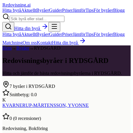
Redovisning
.ai
Hitta byrå
Aktuellt
Byråer
Guider
Priser
Jämför
Tips
För byråer
Blogg
Hitta din byrå
Hitta byrå
Aktuellt
Byråer
Guider
Priser
Jämför
Tips
För byråer
Blogg
Matchning
Om oss
Kontakt
Hitta din byrå
Hem
→
Byråer
→
RYDSGÅRD
Redovisningsbyråer i RYDSGÅRD
Hitta och jämför de bästa redovisningsbyråerna i RYDSGÅRD.
7
byråer i
RYDSGÅRD
Snittbetyg:
0.0
K
KVARNERUP-MÅRTENSSON, YVONNE
0
(
0
recensioner)
Redovisning, Bokföring