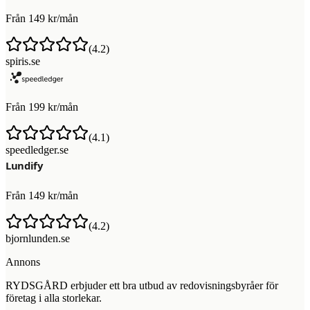
Från 149 kr/mån
(
4.2
)
spiris.se
Från 199 kr/mån
(
4.1
)
speedledger.se
Från 149 kr/mån
(
4.2
)
bjornlunden.se
Annons
RYDSGÅRD erbjuder ett bra utbud av redovisningsbyråer för
företag i alla storlekar.