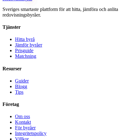
Sveriges smartaste plattform för att hitta, jämföra och anlita
redovisningsbyråer.
Tjänster
Hitta byrå
Jämför byråer
Prisguide
Matchning
Resurser
Guider
Blogg
Tips
Företag
Om oss
Kontakt
För byråer
Integritetspolicy
Villkor