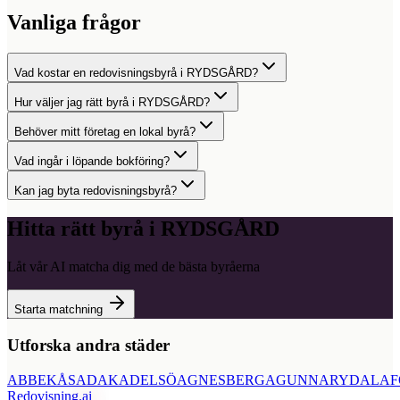
Vanliga frågor
Vad kostar en redovisningsbyrå i RYDSGÅRD?
Hur väljer jag rätt byrå i RYDSGÅRD?
Behöver mitt företag en lokal byrå?
Vad ingår i löpande bokföring?
Kan jag byta redovisningsbyrå?
Hitta rätt byrå i
RYDSGÅRD
Låt vår AI matcha dig med de bästa byråerna
Starta matchning
Utforska andra städer
ABBEKÅS
ADAK
ADELSÖ
AGNESBERG
AGUNNARYD
ALAF
Redovisning
.ai