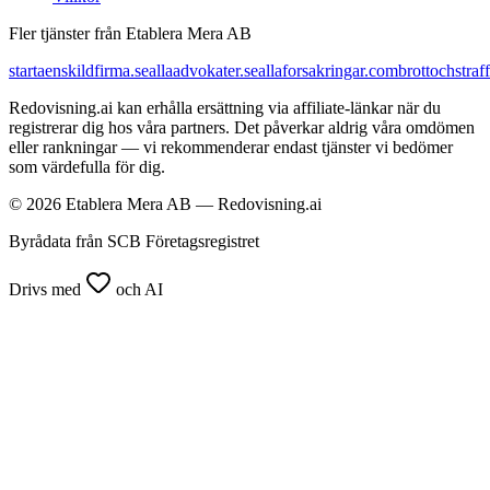
Fler tjänster från Etablera Mera AB
startaenskildfirma.se
allaadvokater.se
allaforsakringar.com
brottochstraff
Redovisning.ai kan erhålla ersättning via affiliate-länkar när du
registrerar dig hos våra partners. Det påverkar aldrig våra omdömen
eller rankningar — vi rekommenderar endast tjänster vi bedömer
som värdefulla för dig.
© 2026 Etablera Mera AB — Redovisning.ai
Byrådata från SCB Företagsregistret
Drivs med
och AI