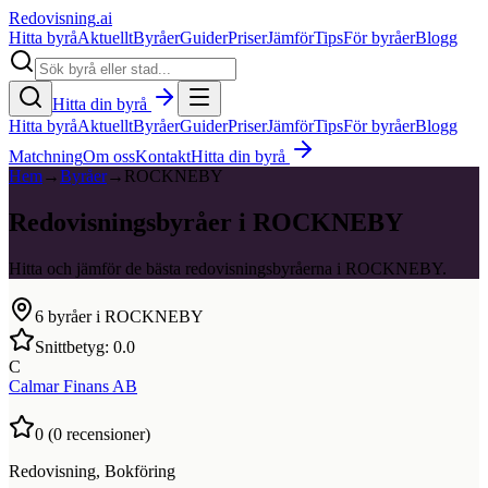
Redovisning
.ai
Hitta byrå
Aktuellt
Byråer
Guider
Priser
Jämför
Tips
För byråer
Blogg
Hitta din byrå
Hitta byrå
Aktuellt
Byråer
Guider
Priser
Jämför
Tips
För byråer
Blogg
Matchning
Om oss
Kontakt
Hitta din byrå
Hem
→
Byråer
→
ROCKNEBY
Redovisningsbyråer i ROCKNEBY
Hitta och jämför de bästa redovisningsbyråerna i ROCKNEBY.
6
byråer i
ROCKNEBY
Snittbetyg:
0.0
C
Calmar Finans AB
0
(
0
recensioner)
Redovisning, Bokföring