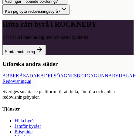
Vad ingår i löpande bokföring?
Kan jag byta redovisningsbyrå?
Hitta rätt byrå i
ROCKNEBY
Låt vår AI matcha dig med de bästa byråerna
Starta matchning
Utforska andra städer
ABBEKÅS
ADAK
ADELSÖ
AGNESBERG
AGUNNARYD
ALAF
Redovisning
.ai
Sveriges smartaste plattform för att hitta, jämföra och anlita
redovisningsbyråer.
Tjänster
Hitta byrå
Jämför byråer
Prisguide