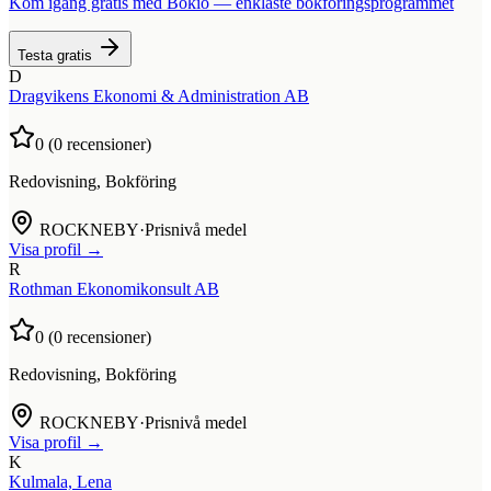
Kom igång gratis med Bokio — enklaste bokföringsprogrammet
Testa gratis
D
Dragvikens Ekonomi & Administration AB
0
(
0
recensioner)
Redovisning, Bokföring
ROCKNEBY
·
Prisnivå medel
Visa profil →
R
Rothman Ekonomikonsult AB
0
(
0
recensioner)
Redovisning, Bokföring
ROCKNEBY
·
Prisnivå medel
Visa profil →
K
Kulmala, Lena