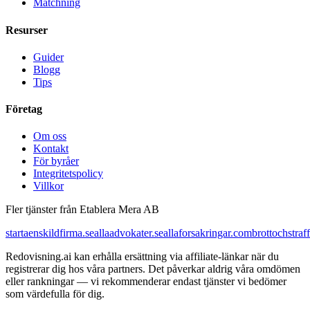
Matchning
Resurser
Guider
Blogg
Tips
Företag
Om oss
Kontakt
För byråer
Integritetspolicy
Villkor
Fler tjänster från Etablera Mera AB
startaenskildfirma.se
allaadvokater.se
allaforsakringar.com
brottochstraff
Redovisning.ai kan erhålla ersättning via affiliate-länkar när du
registrerar dig hos våra partners. Det påverkar aldrig våra omdömen
eller rankningar — vi rekommenderar endast tjänster vi bedömer
som värdefulla för dig.