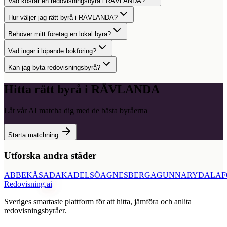
Vad kostar en redovisningsbyrå i RÄVLANDA?
Hur väljer jag rätt byrå i RÄVLANDA?
Behöver mitt företag en lokal byrå?
Vad ingår i löpande bokföring?
Kan jag byta redovisningsbyrå?
Hitta rätt byrå i
RÄVLANDA
Låt vår AI matcha dig med de bästa byråerna
Starta matchning
Utforska andra städer
ABBEKÅS
ADAK
ADELSÖ
AGNESBERG
AGUNNARYD
ALAF
Redovisning
.ai
Sveriges smartaste plattform för att hitta, jämföra och anlita
redovisningsbyråer.