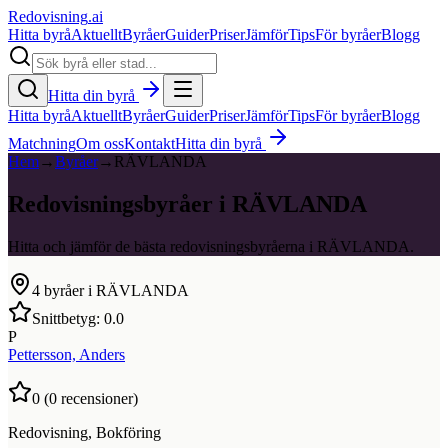
Redovisning
.ai
Hitta byrå
Aktuellt
Byråer
Guider
Priser
Jämför
Tips
För byråer
Blogg
Hitta din byrå
Hitta byrå
Aktuellt
Byråer
Guider
Priser
Jämför
Tips
För byråer
Blogg
Matchning
Om oss
Kontakt
Hitta din byrå
Hem
→
Byråer
→
RÄVLANDA
Redovisningsbyråer i RÄVLANDA
Hitta och jämför de bästa redovisningsbyråerna i RÄVLANDA.
4
byråer i
RÄVLANDA
Snittbetyg:
0.0
P
Pettersson, Anders
0
(
0
recensioner)
Redovisning, Bokföring