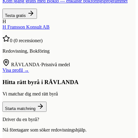
Kom igång gratis med Bokio — enklaste bokföringsprogrammet
Testa gratis
H
H Fransson Konsult AB
0
(
0
recensioner)
Redovisning, Bokföring
RÄVLANDA
·
Prisnivå medel
Visa profil →
Hitta rätt byrå i
RÄVLANDA
Vi matchar dig med rätt byrå
Starta matchning
Driver du en byrå?
Nå företagare som söker redovisningshjälp.