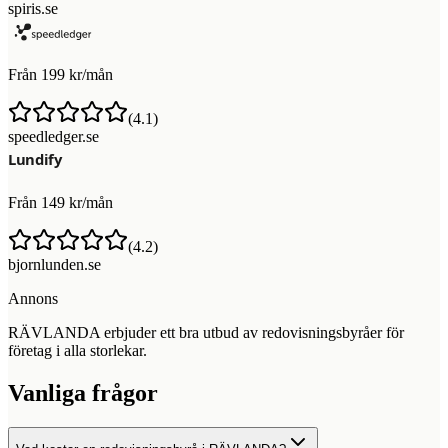
spiris.se
Från 199 kr/mån
(
4.1
)
speedledger.se
Från 149 kr/mån
(
4.2
)
bjornlunden.se
Annons
RÄVLANDA erbjuder ett bra utbud av redovisningsbyråer för
företag i alla storlekar.
Vanliga frågor