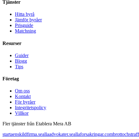
Tjänster
Hitta byrå
Jämför byråer
Prisguide
Matchning
Resurser
Guider
Blogg
Tips
Företag
Om oss
Kontakt
För byråer
Integritetspolicy
Villkor
Fler tjänster från Etablera Mera AB
startaenskildfirma.se
allaadvokater.se
allaforsakringar.com
brottochstraff