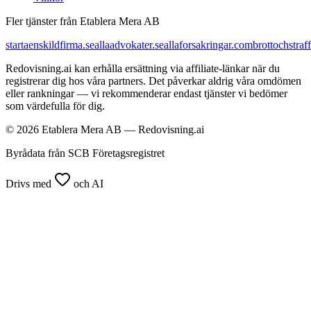
Fler tjänster från Etablera Mera AB
startaenskildfirma.se
allaadvokater.se
allaforsakringar.com
brottochstraff
Redovisning.ai kan erhålla ersättning via affiliate-länkar när du
registrerar dig hos våra partners. Det påverkar aldrig våra omdömen
eller rankningar — vi rekommenderar endast tjänster vi bedömer
som värdefulla för dig.
© 2026 Etablera Mera AB — Redovisning.ai
Byrådata från SCB Företagsregistret
Drivs med
och AI