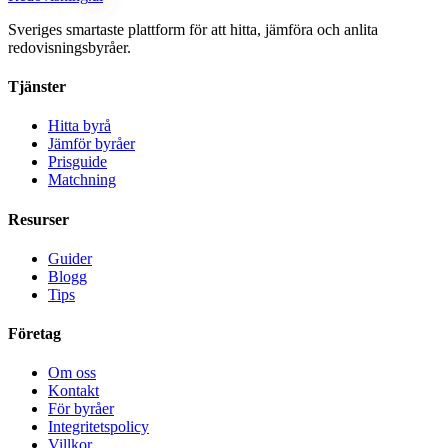
Sveriges smartaste plattform för att hitta, jämföra och anlita
redovisningsbyråer.
Tjänster
Hitta byrå
Jämför byråer
Prisguide
Matchning
Resurser
Guider
Blogg
Tips
Företag
Om oss
Kontakt
För byråer
Integritetspolicy
Villkor