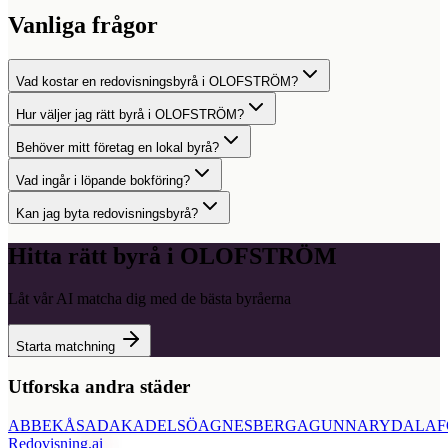
Vanliga frågor
Vad kostar en redovisningsbyrå i OLOFSTRÖM?
Hur väljer jag rätt byrå i OLOFSTRÖM?
Behöver mitt företag en lokal byrå?
Vad ingår i löpande bokföring?
Kan jag byta redovisningsbyrå?
Hitta rätt byrå i
OLOFSTRÖM
Låt vår AI matcha dig med de bästa byråerna
Starta matchning
Utforska andra städer
ABBEKÅS
ADAK
ADELSÖ
AGNESBERG
AGUNNARYD
ALAF
Redovisning
.ai