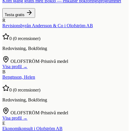
Kom igång gratis med Bokio — enklaste bokföringsprogrammet
Testa gratis
R
Revisionsbyrån Andersson & Co i Olofström AB
0
(
0
recensioner)
Redovisning, Bokföring
OLOFSTRÖM
·
Prisnivå medel
Visa profil →
B
Bengtsson, Helen
0
(
0
recensioner)
Redovisning, Bokföring
OLOFSTRÖM
·
Prisnivå medel
Visa profil →
E
Ekonomikonsult i Olofström AB