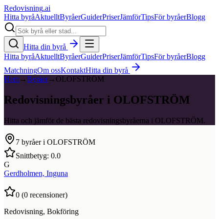
Redovisning
.ai
Hitta byrå
Aktuellt
Byråer
Guider
Priser
Jämför
Tips
För byråer
Blogg
Hitta din byrå
Hitta byrå
Aktuellt
Byråer
Guider
Priser
Jämför
Tips
För byråer
Blogg
Matchning
Om oss
Kontakt
Hitta din byrå
Hem
→
Byråer
→
OLOFSTRÖM
Redovisningsbyråer i OLOFSTRÖM
Hitta och jämför de bästa redovisningsbyråerna i OLOFSTRÖM.
7
byråer i
OLOFSTRÖM
Snittbetyg:
0.0
G
Gerdholmen, Inguna
0
(
0
recensioner)
Redovisning, Bokföring