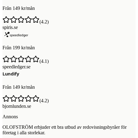
Från 149 kr/mån
(
4.2
)
spiris.se
Från 199 kr/mån
(
4.1
)
speedledger.se
Från 149 kr/mån
(
4.2
)
bjornlunden.se
Annons
OLOFSTRÖM erbjuder ett bra utbud av redovisningsbyråer för
företag i alla storlekar.