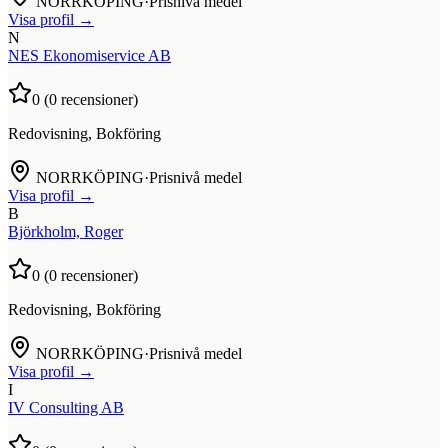
NORRKÖPING
·
Prisnivå medel
Visa profil →
N
NES Ekonomiservice AB
0
(
0
recensioner)
Redovisning, Bokföring
NORRKÖPING
·
Prisnivå medel
Visa profil →
B
Björkholm, Roger
0
(
0
recensioner)
Redovisning, Bokföring
NORRKÖPING
·
Prisnivå medel
Visa profil →
I
IV Consulting AB