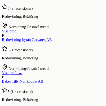
5
(
3
recensioner)
Redovisning, Bokföring
Norrköping
·
Prisnivå medel
Visa profil →
R
Redovisningsbyrån Garvaren AB
5
(
1
recensioner)
Redovisning, Bokföring
Norrköping
·
Prisnivå medel
Visa profil →
B
Baker Tilly Norrköping AB
5
(
1
recensioner)
Redovisning, Bokföring