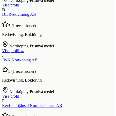
Norrköping
·
Prisnivå medel
Visa profil →
D
DL Redovisning AB
5
(
1
recensioner)
Redovisning, Bokföring
Norrköping
·
Prisnivå medel
Visa profil →
J
JWK Norrköping AB
5
(
1
recensioner)
Redovisning, Bokföring
Norrköping
·
Prisnivå medel
Visa profil →
R
Revisionstjänst i Norra Götaland AB