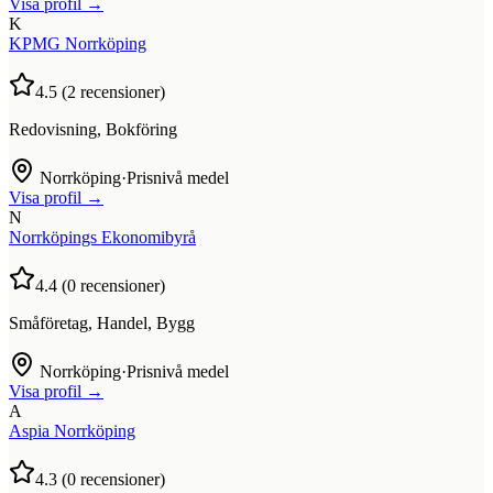
Visa profil →
K
KPMG Norrköping
4.5
(
2
recensioner)
Redovisning, Bokföring
Norrköping
·
Prisnivå medel
Visa profil →
N
Norrköpings Ekonomibyrå
4.4
(
0
recensioner)
Småföretag, Handel, Bygg
Norrköping
·
Prisnivå medel
Visa profil →
A
Aspia Norrköping
4.3
(
0
recensioner)