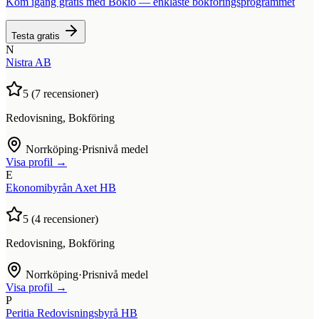
Kom igång gratis med Bokio — enklaste bokföringsprogrammet
Testa gratis
N
Nistra AB
5
(
7
recensioner)
Redovisning, Bokföring
Norrköping
·
Prisnivå medel
Visa profil →
E
Ekonomibyrån Axet HB
5
(
4
recensioner)
Redovisning, Bokföring
Norrköping
·
Prisnivå medel
Visa profil →
P
Peritia Redovisningsbyrå HB