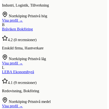
Industri, Logistik, Tillverkning
Norrköping
·
Prisnivå hög
Visa profil →
B
Bråviken Bokföring
4.2
(
0
recensioner)
Enskild firma, Hantverkare
Norrköping
·
Prisnivå låg
Visa profil →
L
LEBA Ekonomibyrå
4.1
(
9
recensioner)
Redovisning, Bokföring
Norrköping
·
Prisnivå medel
Visa profil →