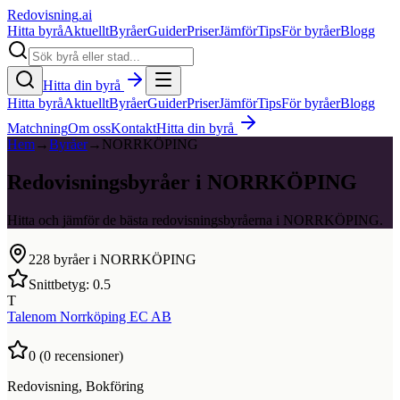
Redovisning
.ai
Hitta byrå
Aktuellt
Byråer
Guider
Priser
Jämför
Tips
För byråer
Blogg
Hitta din byrå
Hitta byrå
Aktuellt
Byråer
Guider
Priser
Jämför
Tips
För byråer
Blogg
Matchning
Om oss
Kontakt
Hitta din byrå
Hem
→
Byråer
→
NORRKÖPING
Redovisningsbyråer i NORRKÖPING
Hitta och jämför de bästa redovisningsbyråerna i NORRKÖPING.
228
byråer i
NORRKÖPING
Snittbetyg:
0.5
T
Talenom Norrköping EC AB
0
(
0
recensioner)
Redovisning, Bokföring