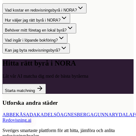
Vad kostar en redovisningsbyrå i NORA?
Hur väljer jag rätt byrå i NORA?
Behöver mitt företag en lokal byrå?
Vad ingår i löpande bokföring?
Kan jag byta redovisningsbyrå?
Hitta rätt byrå i
NORA
Låt vår AI matcha dig med de bästa byråerna
Starta matchning
Utforska andra städer
ABBEKÅS
ADAK
ADELSÖ
AGNESBERG
AGUNNARYD
ALAF
Redovisning
.ai
Sveriges smartaste plattform för att hitta, jämföra och anlita
redovisningsbyråer.