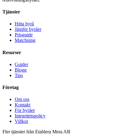
Tjänster
Hitta byrå
Jämför byråer
Prisguide
Matchning
Resurser
Guider
Blogg
Tips
Företag
Om oss
Kontakt
För byråer
Integritetspolicy
Villkor
Fler tjänster från Etablera Mera AB