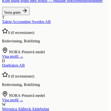
Kom igång gratis med Bokio — enklaste bokföringsprogrammet
Testa gratis
T
Talent Accounting Sweden AB
0
(
0
recensioner)
Redovisning, Bokföring
NORA
·
Prisnivå medel
Visa profil →
D
Dagboken AB
0
(
0
recensioner)
Redovisning, Bokföring
NORA
·
Prisnivå medel
Visa profil →
W
Weronica Ahlbeck Aktiebolag