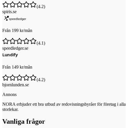
(
4.2
)
spiris.se
Från 199 kr/mån
(
4.1
)
speedledger.se
Från 149 kr/mån
(
4.2
)
bjornlunden.se
Annons
NORA erbjuder ett bra utbud av redovisningsbyråer för företag i alla
storlekar.
Vanliga frågor