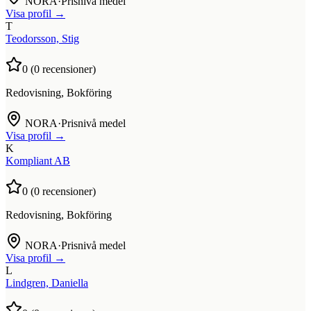
NORA
·
Prisnivå medel
Visa profil →
T
Teodorsson, Stig
0
(
0
recensioner)
Redovisning, Bokföring
NORA
·
Prisnivå medel
Visa profil →
K
Kompliant AB
0
(
0
recensioner)
Redovisning, Bokföring
NORA
·
Prisnivå medel
Visa profil →
L
Lindgren, Daniella