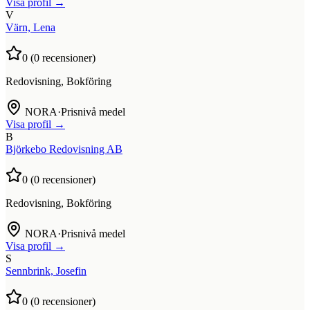
Visa profil →
V
Värn, Lena
0
(
0
recensioner)
Redovisning, Bokföring
NORA
·
Prisnivå medel
Visa profil →
B
Björkebo Redovisning AB
0
(
0
recensioner)
Redovisning, Bokföring
NORA
·
Prisnivå medel
Visa profil →
S
Sennbrink, Josefin
0
(
0
recensioner)