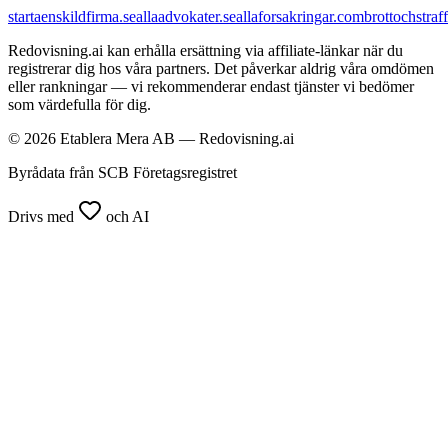
startaenskildfirma.se
allaadvokater.se
allaforsakringar.com
brottochstraff
Redovisning.ai kan erhålla ersättning via affiliate-länkar när du
registrerar dig hos våra partners. Det påverkar aldrig våra omdömen
eller rankningar — vi rekommenderar endast tjänster vi bedömer
som värdefulla för dig.
© 2026 Etablera Mera AB — Redovisning.ai
Byrådata från SCB Företagsregistret
Drivs med
och AI