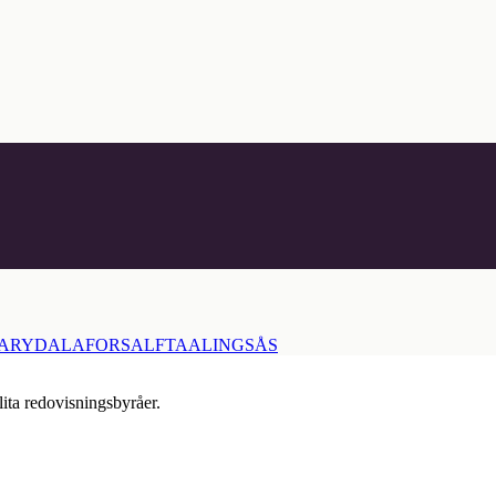
ARYD
ALAFORS
ALFTA
ALINGSÅS
lita redovisningsbyråer.