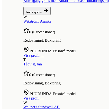
Kom igång gratis med Bokio — enklaste bokföringspr
Testa gratis
W
Wikström, Annika
0
(
0
recensioner)
Redovisning, Bokföring
NJURUNDA
·
Prisnivå medel
Visa profil →
T
Tåqvist, Jan
0
(
0
recensioner)
Redovisning, Bokföring
NJURUNDA
·
Prisnivå medel
Visa profil →
W
Wallner i Sundsvall AB