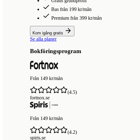
Gratis grundprofil
Bas från 199 kr/mån
Premium från 399 kr/mån
Kom igång gratis
Se alla planer
Bokföringsprogram
Från 149 kr/mån
(
4.5
)
fortnox.se
Från 149 kr/mån
(
4.2
)
spiris.se