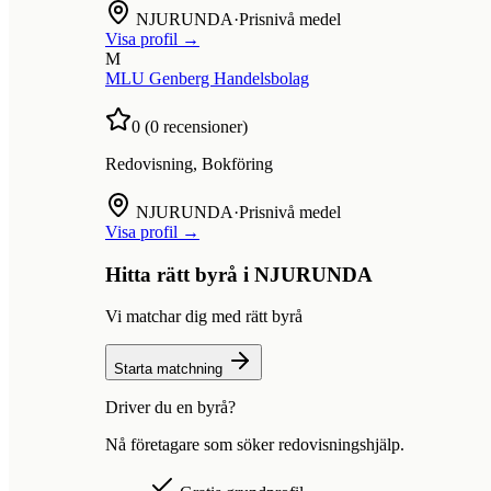
NJURUNDA
·
Prisnivå medel
Visa profil →
M
MLU Genberg Handelsbolag
0
(
0
recensioner)
Redovisning, Bokföring
NJURUNDA
·
Prisnivå medel
Visa profil →
Hitta rätt byrå i
NJURUNDA
Vi matchar dig med rätt byrå
Starta matchning
Driver du en byrå?
Nå företagare som söker redovisningshjälp.