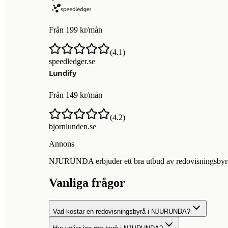
Från 199 kr/mån
(
4.1
)
speedledger.se
Från 149 kr/mån
(
4.2
)
bjornlunden.se
Annons
NJURUNDA erbjuder ett bra utbud av redovisningsbyråer 
Vanliga frågor
Vad kostar en redovisningsbyrå i NJURUNDA?