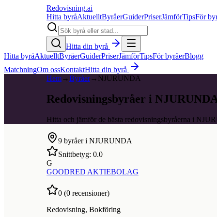
Redovisning
.ai
Hitta byrå
Aktuellt
Byråer
Guider
Priser
Jämför
Tips
För by
Hitta din byrå
Hitta byrå
Aktuellt
Byråer
Guider
Priser
Jämför
Tips
För byråer
Blogg
Matchning
Om oss
Kontakt
Hitta din byrå
Hem
→
Byråer
→
NJURUNDA
Redovisningsbyråer i NJURUND
Hitta och jämför de bästa redovisningsbyråerna i N
9
byråer i
NJURUNDA
Snittbetyg:
0.0
G
GOODRED AKTIEBOLAG
0
(
0
recensioner)
Redovisning, Bokföring