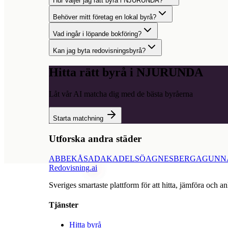
Hur väljer jag rätt byrå i NJURUNDA?
Behöver mitt företag en lokal byrå?
Vad ingår i löpande bokföring?
Kan jag byta redovisningsbyrå?
Hitta rätt byrå i
NJURUNDA
Låt vår AI matcha dig med de bästa byråerna
Starta matchning
Utforska andra städer
ABBEKÅS
ADAK
ADELSÖ
AGNESBERG
AGUNN
Redovisning
.ai
Sveriges smartaste plattform för att hitta, jämföra och an
Tjänster
Hitta byrå