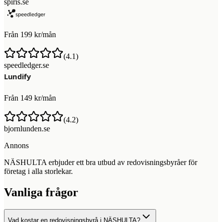
spiris.se
Från 199 kr/mån
(
4.1
)
speedledger.se
Från 149 kr/mån
(
4.2
)
bjornlunden.se
Annons
NÄSHULTA erbjuder ett bra utbud av redovisningsbyråer för
företag i alla storlekar.
Vanliga frågor
Vad kostar en redovisningsbyrå i NÄSHULTA?