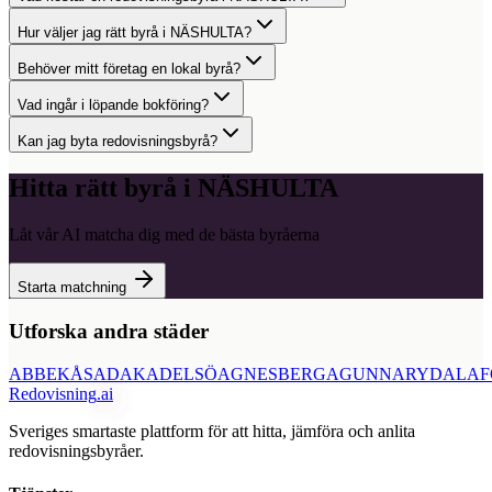
Hur väljer jag rätt byrå i NÄSHULTA?
Behöver mitt företag en lokal byrå?
Vad ingår i löpande bokföring?
Kan jag byta redovisningsbyrå?
Hitta rätt byrå i
NÄSHULTA
Låt vår AI matcha dig med de bästa byråerna
Starta matchning
Utforska andra städer
ABBEKÅS
ADAK
ADELSÖ
AGNESBERG
AGUNNARYD
ALAF
Redovisning
.ai
Sveriges smartaste plattform för att hitta, jämföra och anlita
redovisningsbyråer.