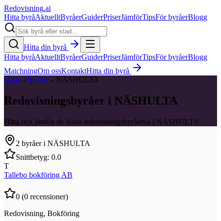
Redovisning
.ai
Hitta byrå
Aktuellt
Byråer
Guider
Priser
Jämför
Tips
För byråer
Blogg
Hitta din byrå
Hitta byrå
Aktuellt
Byråer
Guider
Priser
Jämför
Tips
För byråer
Blogg
Matchning
Om oss
Kontakt
Hitta din byrå
Hem
→
Byråer
→
NÄSHULTA
Redovisningsbyråer i NÄSHULTA
Hitta och jämför de bästa redovisningsbyråerna i NÄSHULTA.
2
byråer i
NÄSHULTA
Snittbetyg:
0.0
T
Tallebo bokföring AB
0
(
0
recensioner)
Redovisning, Bokföring