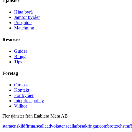
Tjänster
Hitta byrå
Jämför byråer
Prisguide
Matchning
Resurser
Guider
Blogg
Tips
Företag
Om oss
Kontakt
För byråer
Integritetspolicy
Villkor
Fler tjänster från Etablera Mera AB
startaenskildfirma.se
allaadvokater.se
allaforsakringar.com
brottochstraff