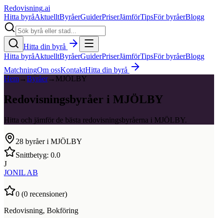
Redovisning
.ai
Hitta byrå
Aktuellt
Byråer
Guider
Priser
Jämför
Tips
För byråer
Blogg
Hitta din byrå
Hitta byrå
Aktuellt
Byråer
Guider
Priser
Jämför
Tips
För byråer
Blogg
Matchning
Om oss
Kontakt
Hitta din byrå
Hem
→
Byråer
→
MJÖLBY
Redovisningsbyråer i MJÖLBY
Hitta och jämför de bästa redovisningsbyråerna i MJÖLBY.
28
byråer i
MJÖLBY
Snittbetyg:
0.0
J
JONIL AB
0
(
0
recensioner)
Redovisning, Bokföring