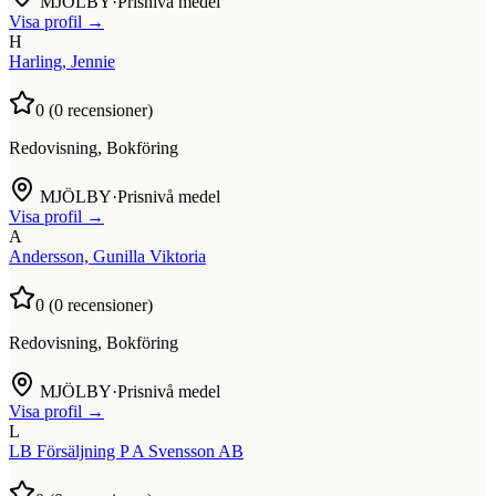
MJÖLBY
·
Prisnivå medel
Visa profil →
H
Harling, Jennie
0
(
0
recensioner)
Redovisning, Bokföring
MJÖLBY
·
Prisnivå medel
Visa profil →
A
Andersson, Gunilla Viktoria
0
(
0
recensioner)
Redovisning, Bokföring
MJÖLBY
·
Prisnivå medel
Visa profil →
L
LB Försäljning P A Svensson AB