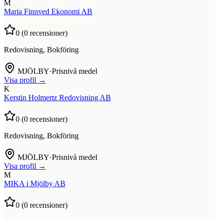
M
Maria Finnved Ekonomi AB
0
(
0
recensioner)
Redovisning, Bokföring
MJÖLBY
·
Prisnivå medel
Visa profil →
K
Kerstin Holmertz Redovisning AB
0
(
0
recensioner)
Redovisning, Bokföring
MJÖLBY
·
Prisnivå medel
Visa profil →
M
MIKA i Mjölby AB
0
(
0
recensioner)