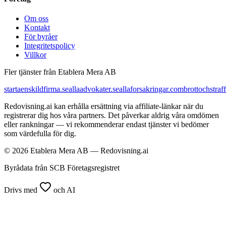
Om oss
Kontakt
För byråer
Integritetspolicy
Villkor
Fler tjänster från Etablera Mera AB
startaenskildfirma.se
allaadvokater.se
allaforsakringar.com
brottochstraff
Redovisning.ai kan erhålla ersättning via affiliate-länkar när du
registrerar dig hos våra partners. Det påverkar aldrig våra omdömen
eller rankningar — vi rekommenderar endast tjänster vi bedömer
som värdefulla för dig.
© 2026 Etablera Mera AB — Redovisning.ai
Byrådata från SCB Företagsregistret
Drivs med
och AI