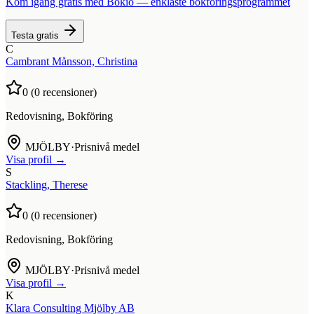
Kom igång gratis med Bokio — enklaste bokföringsprogrammet
Testa gratis
C
Cambrant Månsson, Christina
0
(
0
recensioner)
Redovisning, Bokföring
MJÖLBY
·
Prisnivå medel
Visa profil →
S
Stackling, Therese
0
(
0
recensioner)
Redovisning, Bokföring
MJÖLBY
·
Prisnivå medel
Visa profil →
K
Klara Consulting Mjölby AB