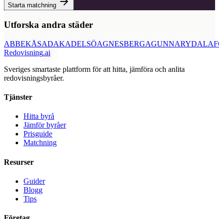
Starta matchning
Utforska andra städer
ABBEKÅS
ADAK
ADELSÖ
AGNESBERG
AGUNNARYD
ALAF
Redovisning
.ai
Sveriges smartaste plattform för att hitta, jämföra och anlita
redovisningsbyråer.
Tjänster
Hitta byrå
Jämför byråer
Prisguide
Matchning
Resurser
Guider
Blogg
Tips
Företag