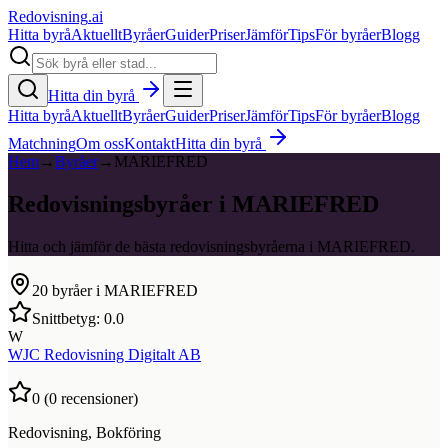
Redovisning
.ai
Hitta byrå
Aktuellt
Byråer
Guider
Priser
Jämför
Tips
För byråer
Blogg
Hitta din byrå
Hitta byrå
Aktuellt
Byråer
Guider
Priser
Jämför
Tips
För byråer
Blogg
Matchning
Om oss
Kontakt
Hitta din byrå
Hem
→
Byråer
→
MARIEFRED
Redovisningsbyråer i MARIEFRED
Hitta och jämför de bästa redovisningsbyråerna i MARIEFRED.
20
byråer i
MARIEFRED
Snittbetyg:
0.0
W
WJC Redovisning Digitalt AB
0
(
0
recensioner)
Redovisning, Bokföring