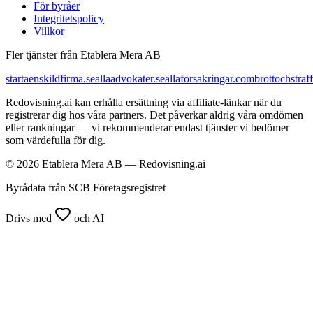
För byråer
Integritetspolicy
Villkor
Fler tjänster från Etablera Mera AB
startaenskildfirma.se
allaadvokater.se
allaforsakringar.com
brottochstraff
Redovisning.ai kan erhålla ersättning via affiliate-länkar när du
registrerar dig hos våra partners. Det påverkar aldrig våra omdömen
eller rankningar — vi rekommenderar endast tjänster vi bedömer
som värdefulla för dig.
© 2026 Etablera Mera AB — Redovisning.ai
Byrådata från SCB Företagsregistret
Drivs med
och AI