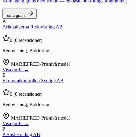
Kom igång gratis med Bokio — enklaste bokföringsprogrammet
Testa gratis
A
Aritmatikerna Redovisning AB
0
(
0
recensioner)
Redovisning, Bokföring
MARIEFRED
·
Prisnivå medel
Visa profil →
E
Ekonomikontrollen Sverige AB
0
(
0
recensioner)
Redovisning, Bokföring
MARIEFRED
·
Prisnivå medel
Visa profil →
P
P Hast Holding AB