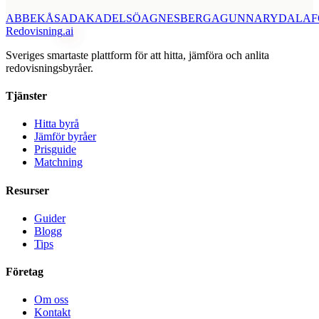
ABBEKÅS
ADAK
ADELSÖ
AGNESBERG
AGUNNARYD
ALAF
Redovisning
.ai
Sveriges smartaste plattform för att hitta, jämföra och anlita
redovisningsbyråer.
Tjänster
Hitta byrå
Jämför byråer
Prisguide
Matchning
Resurser
Guider
Blogg
Tips
Företag
Om oss
Kontakt