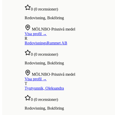
0
(
0
recensioner)
Redovisning, Bokföring
MÖLNBO
·
Prisnivå medel
Visa profil →
R
RedovisningsRummet AB
0
(
0
recensioner)
Redovisning, Bokföring
MÖLNBO
·
Prisnivå medel
Visa profil →
T
Tyutyunnik, Oleksandra
0
(
0
recensioner)
Redovisning, Bokföring