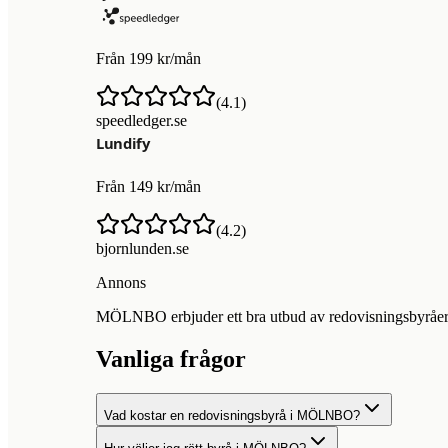
Från 199 kr/mån
(
4.1
)
speedledger.se
Från 149 kr/mån
(
4.2
)
bjornlunden.se
Annons
MÖLNBO erbjuder ett bra utbud av redovisningsbyråer för
Vanliga frågor
Vad kostar en redovisningsbyrå i MÖLNBO?