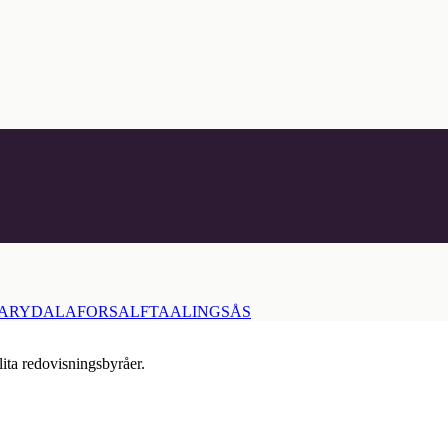
ARYD
ALAFORS
ALFTA
ALINGSÅS
lita redovisningsbyråer.