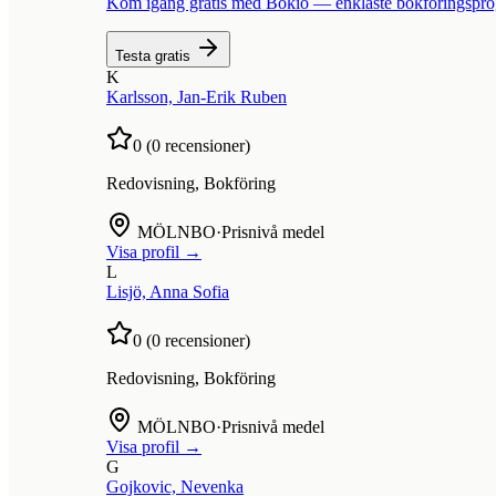
Kom igång gratis med Bokio — enklaste bokföringspr
Testa gratis
K
Karlsson, Jan-Erik Ruben
0
(
0
recensioner)
Redovisning, Bokföring
MÖLNBO
·
Prisnivå medel
Visa profil →
L
Lisjö, Anna Sofia
0
(
0
recensioner)
Redovisning, Bokföring
MÖLNBO
·
Prisnivå medel
Visa profil →
G
Gojkovic, Nevenka