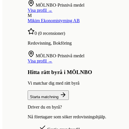
MÖLNBO
·
Prisnivå medel
Visa profil →
M
Mikim Ekonomistyrning AB
0
(
0
recensioner)
Redovisning, Bokföring
MÖLNBO
·
Prisnivå medel
Visa profil →
Hitta rätt byrå i
MÖLNBO
Vi matchar dig med rätt byrå
Starta matchning
Driver du en byrå?
Nå företagare som söker redovisningshjälp.