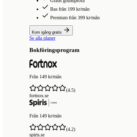
Gratis grundprofil
Bas från 199 kr/mån
Premium från 399 kr/mån
Kom igång gratis
Se alla planer
Bokföringsprogram
Från 149 kr/mån
(
4.5
)
fortnox.se
Från 149 kr/mån
(
4.2
)
spiris.se