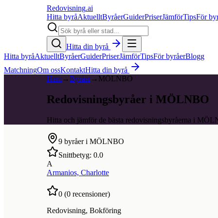
Redovisning
.ai
Hitta byrå
Aktuellt
Byråer
Guider
Priser
Jämför
Tips
För by
Hitta din byrå
Hitta byrå
Aktuellt
Byråer
Guider
Priser
Jämför
Tips
För byråer
Blogg
Matchning
Om oss
Kontakt
Hitta din byrå
Hem
→
Byråer
→
MÖLNBO
Redovisningsbyråer i MÖLNBO
Hitta och jämför de bästa redovisningsbyråerna i MÖ
9
byråer i
MÖLNBO
Snittbetyg:
0.0
A
Armanios, Charlotte
0
(
0
recensioner)
Redovisning, Bokföring