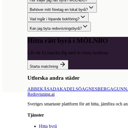
Hur väljer jag rätt byrå i MÖLNBO?
Behöver mitt företag en lokal byrå?
Vad ingår i löpande bokföring?
Kan jag byta redovisningsbyrå?
Hitta rätt byrå i
MÖLNBO
Låt vår AI matcha dig med de bästa byråerna
Starta matchning
Utforska andra städer
ABBEKÅS
ADAK
ADELSÖ
AGNESBERG
AGUNN
Redovisning
.ai
Sveriges smartaste plattform för att hitta, jämföra och an
Tjänster
Hitta byrå