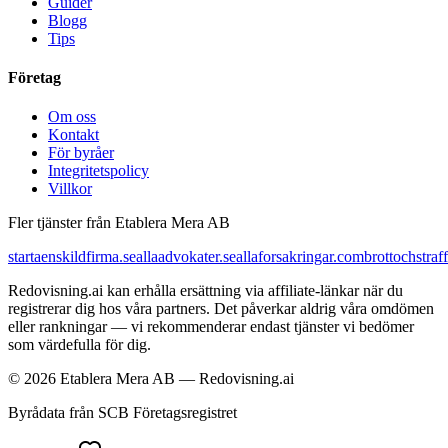
Guider
Blogg
Tips
Företag
Om oss
Kontakt
För byråer
Integritetspolicy
Villkor
Fler tjänster från Etablera Mera AB
startaenskildfirma.se
allaadvokater.se
allaforsakringar.com
brottochstraff
Redovisning.ai kan erhålla ersättning via affiliate-länkar när du
registrerar dig hos våra partners. Det påverkar aldrig våra omdömen
eller rankningar — vi rekommenderar endast tjänster vi bedömer
som värdefulla för dig.
© 2026 Etablera Mera AB — Redovisning.ai
Byrådata från SCB Företagsregistret