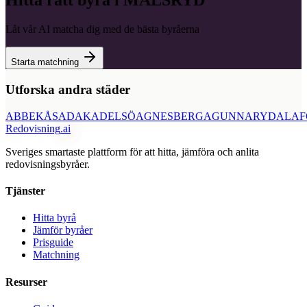
Hitta rätt byrå i
MÅLSRYD
Låt vår AI matcha dig med de bästa byråerna
Starta matchning
Utforska andra städer
ABBEKÅS
ADAK
ADELSÖ
AGNESBERG
AGUNNARYD
ALAF
Redovisning
.ai
Sveriges smartaste plattform för att hitta, jämföra och anlita
redovisningsbyråer.
Tjänster
Hitta byrå
Jämför byråer
Prisguide
Matchning
Resurser