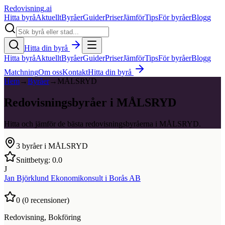
Redovisning
.ai
Hitta byrå
Aktuellt
Byråer
Guider
Priser
Jämför
Tips
För byråer
Blogg
Hitta din byrå
Hitta byrå
Aktuellt
Byråer
Guider
Priser
Jämför
Tips
För byråer
Blogg
Matchning
Om oss
Kontakt
Hitta din byrå
Hem
→
Byråer
→
MÅLSRYD
Redovisningsbyråer i MÅLSRYD
Hitta och jämför de bästa redovisningsbyråerna i MÅLSRYD.
3
byråer i
MÅLSRYD
Snittbetyg:
0.0
J
Jan Björklund Ekonomikonsult i Borås AB
0
(
0
recensioner)
Redovisning, Bokföring