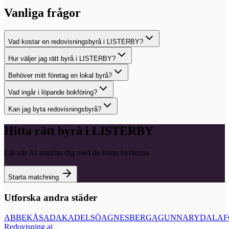
Vanliga frågor
Vad kostar en redovisningsbyrå i LISTERBY?
Hur väljer jag rätt byrå i LISTERBY?
Behöver mitt företag en lokal byrå?
Vad ingår i löpande bokföring?
Kan jag byta redovisningsbyrå?
Hitta rätt byrå i
LISTERBY
Låt vår AI matcha dig med de bästa byråerna
Starta matchning
Utforska andra städer
ABBEKÅS
ADAK
ADELSÖ
AGNESBERG
AGUNNARYD
ALAF
Redovisning
.ai