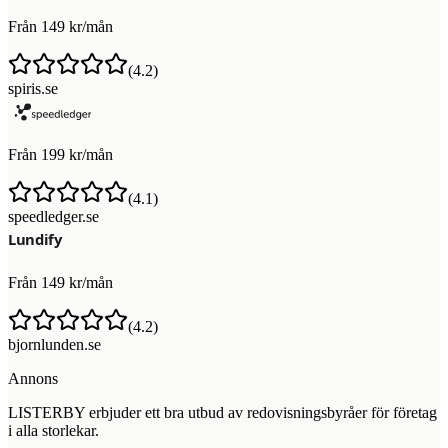
Från 149 kr/mån
(
4.2
)
spiris.se
Från 199 kr/mån
(
4.1
)
speedledger.se
Från 149 kr/mån
(
4.2
)
bjornlunden.se
Annons
LISTERBY erbjuder ett bra utbud av redovisningsbyråer för företag
i alla storlekar.