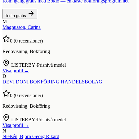
Kom igång gratis med Bokio — enklaste bokföringsprogrammet
Testa gratis
M
Magnusson, Carina
0
(
0
recensioner)
Redovisning, Bokföring
LISTERBY
·
Prisnivå medel
Visa profil →
D
DEVI DONI BOKFÖRING HANDELSBOLAG
0
(
0
recensioner)
Redovisning, Bokföring
LISTERBY
·
Prisnivå medel
Visa profil →
N
Nielsén, Björn Georg Rikard