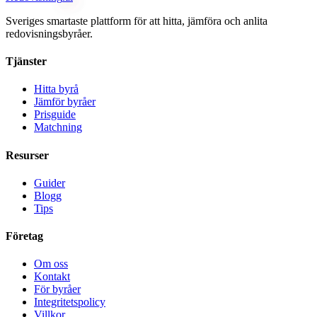
Sveriges smartaste plattform för att hitta, jämföra och anlita
redovisningsbyråer.
Tjänster
Hitta byrå
Jämför byråer
Prisguide
Matchning
Resurser
Guider
Blogg
Tips
Företag
Om oss
Kontakt
För byråer
Integritetspolicy
Villkor