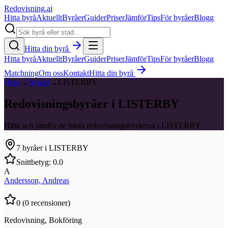
Redovisning
.ai
Hitta byrå
Aktuellt
Byråer
Guider
Priser
Jämför
Tips
För byråer
Blogg
Hitta din byrå
Hitta byrå
Aktuellt
Byråer
Guider
Priser
Jämför
Tips
För byråer
Blogg
Matchning
Om oss
Kontakt
Hitta din byrå
Hem
→
Byråer
→
LISTERBY
Redovisningsbyråer i LISTERBY
Hitta och jämför de bästa redovisningsbyråerna i LISTERBY.
7
byråer i
LISTERBY
Snittbetyg:
0.0
A
Andersson, Andreas
0
(
0
recensioner)
Redovisning, Bokföring