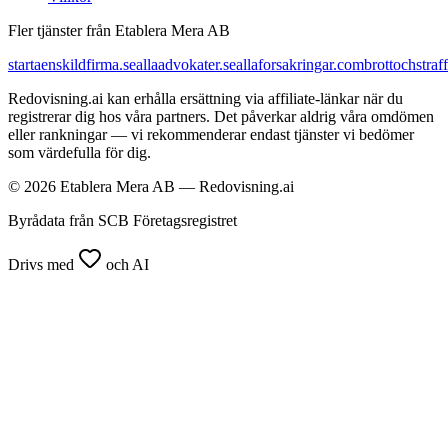
Fler tjänster från Etablera Mera AB
startaenskildfirma.se
allaadvokater.se
allaforsakringar.com
brottochstraff
Redovisning.ai kan erhålla ersättning via affiliate-länkar när du
registrerar dig hos våra partners. Det påverkar aldrig våra omdömen
eller rankningar — vi rekommenderar endast tjänster vi bedömer
som värdefulla för dig.
© 2026 Etablera Mera AB — Redovisning.ai
Byrådata från SCB Företagsregistret
Drivs med
och AI