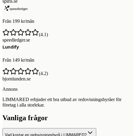
spiris.se
Från 199 kr/mån
(
4.1
)
speedledger.se
Från 149 kr/mån
(
4.2
)
bjornlunden.se
Annons
LIMMARED erbjuder ett bra utbud av redovisningsbyråer för
företag i alla storlekar.
Vanliga frågor
Vad kostar en redovisningsbyrå i LIMMARED?