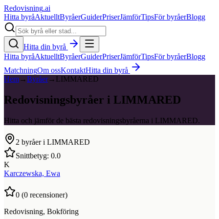
Redovisning
.ai
Hitta byrå
Aktuellt
Byråer
Guider
Priser
Jämför
Tips
För byråer
Blogg
Hitta din byrå
Hitta byrå
Aktuellt
Byråer
Guider
Priser
Jämför
Tips
För byråer
Blogg
Matchning
Om oss
Kontakt
Hitta din byrå
Hem
→
Byråer
→
LIMMARED
Redovisningsbyråer i LIMMARED
Hitta och jämför de bästa redovisningsbyråerna i LIMMARED.
2
byråer i
LIMMARED
Snittbetyg:
0.0
K
Karczewska, Ewa
0
(
0
recensioner)
Redovisning, Bokföring