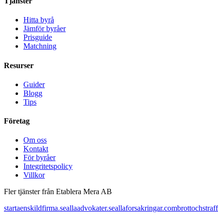
Tjänster
Hitta byrå
Jämför byråer
Prisguide
Matchning
Resurser
Guider
Blogg
Tips
Företag
Om oss
Kontakt
För byråer
Integritetspolicy
Villkor
Fler tjänster från Etablera Mera AB
startaenskildfirma.se
allaadvokater.se
allaforsakringar.com
brottochstraff