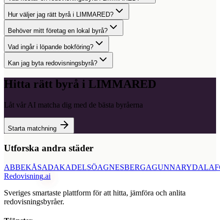
Hur väljer jag rätt byrå i LIMMARED?
Behöver mitt företag en lokal byrå?
Vad ingår i löpande bokföring?
Kan jag byta redovisningsbyrå?
Hitta rätt byrå i
LIMMARED
Låt vår AI matcha dig med de bästa byråerna
Starta matchning
Utforska andra städer
ABBEKÅS
ADAK
ADELSÖ
AGNESBERG
AGUNNARYD
ALAF
Redovisning
.ai
Sveriges smartaste plattform för att hitta, jämföra och anlita
redovisningsbyråer.