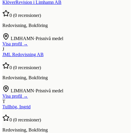
KlöverRevision i Limhamn AB
0
(
0
recensioner)
Redovisning, Bokföring
LIMHAMN
·
Prisnivå medel
Visa profil →
J
JML Redovisning AB
0
(
0
recensioner)
Redovisning, Bokföring
LIMHAMN
·
Prisnivå medel
Visa profil →
T
Tullhög, Ingrid
0
(
0
recensioner)
Redovisning, Bokföring