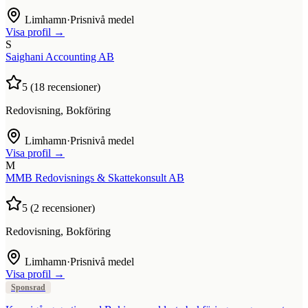
Limhamn
·
Prisnivå medel
Visa profil →
S
Saighani Accounting AB
5
(
18
recensioner)
Redovisning, Bokföring
Limhamn
·
Prisnivå medel
Visa profil →
M
MMB Redovisnings & Skattekonsult AB
5
(
2
recensioner)
Redovisning, Bokföring
Limhamn
·
Prisnivå medel
Visa profil →
Sponsrad