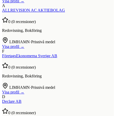
Visa profil →
A
ALLREVISION AC AKTIEBOLAG
0
(
0
recensioner)
Redovisning, Bokföring
LIMHAMN
·
Prisnivå medel
Visa profil →
F
FöretagsEkonomerna Sverige AB
0
(
0
recensioner)
Redovisning, Bokföring
LIMHAMN
·
Prisnivå medel
Visa profil →
D
Declare AB
0
(
0
recensioner)