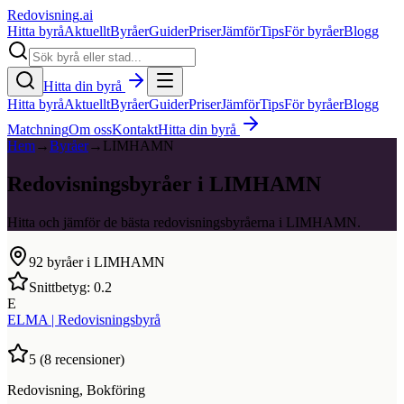
Redovisning
.ai
Hitta byrå
Aktuellt
Byråer
Guider
Priser
Jämför
Tips
För byråer
Blogg
Hitta din byrå
Hitta byrå
Aktuellt
Byråer
Guider
Priser
Jämför
Tips
För byråer
Blogg
Matchning
Om oss
Kontakt
Hitta din byrå
Hem
→
Byråer
→
LIMHAMN
Redovisningsbyråer i LIMHAMN
Hitta och jämför de bästa redovisningsbyråerna i LIMHAMN.
92
byråer i
LIMHAMN
Snittbetyg:
0.2
E
ELMA | Redovisningsbyrå
5
(
8
recensioner)
Redovisning, Bokföring