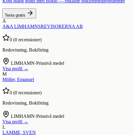
Kom igång gratis med Bokio — enklaste bokföringsprogrammet
Testa gratis
A
A&A LIMHAMNSREVISORERNA AB
0
(
0
recensioner)
Redovisning, Bokföring
LIMHAMN
·
Prisnivå medel
Visa profil →
M
Möller, Emanuel
0
(
0
recensioner)
Redovisning, Bokföring
LIMHAMN
·
Prisnivå medel
Visa profil →
L
LAMME, SVEN