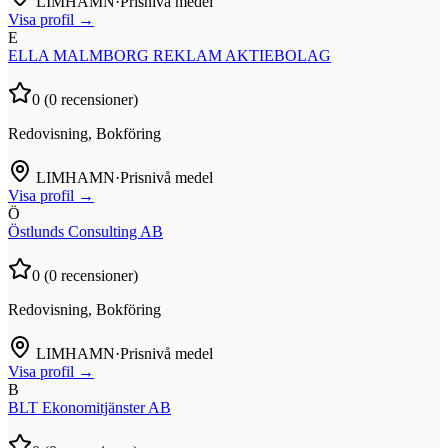
LIMHAMN
·
Prisnivå medel
Visa profil →
E
ELLA MALMBORG REKLAM AKTIEBOLAG
0
(
0
recensioner)
Redovisning, Bokföring
LIMHAMN
·
Prisnivå medel
Visa profil →
Ö
Östlunds Consulting AB
0
(
0
recensioner)
Redovisning, Bokföring
LIMHAMN
·
Prisnivå medel
Visa profil →
B
BLT Ekonomitjänster AB