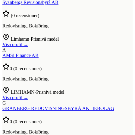
Svanbergs Revisionsbyrå AB
(
0
recensioner)
Redovisning, Bokföring
Limhamn
·
Prisnivå medel
Visa profil →
A
AMSI Finance AB
0
(
0
recensioner)
Redovisning, Bokföring
LIMHAMN
·
Prisnivå medel
Visa profil →
G
GRANBERG REDOVISNINGSBYRÅ AKTIEBOLAG
0
(
0
recensioner)
Redovisning, Bokföring