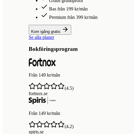
Gratis grundprofil
Bas från 199 kr/mån
Premium från 399 kr/mån
Kom igång gratis
Se alla planer
Bokföringsprogram
Från 149 kr/mån
(
4.5
)
fortnox.se
Från 149 kr/mån
(
4.2
)
spiris.se