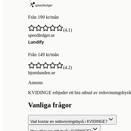
Från 199 kr/mån
(
4.1
)
speedledger.se
Från 149 kr/mån
(
4.2
)
bjornlunden.se
Annons
KVIDINGE erbjuder ett bra utbud av redovisningsbyråer f
Vanliga frågor
Vad kostar en redovisningsbyrå i KVIDINGE?