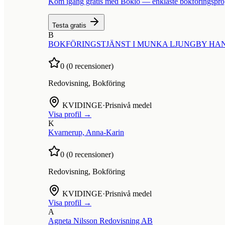
Kom igång gratis med Bokio — enklaste bokföringspr
Testa gratis
B
BOKFÖRINGSTJÄNST I MUNKA LJUNGBY H
0
(
0
recensioner)
Redovisning, Bokföring
KVIDINGE
·
Prisnivå medel
Visa profil →
K
Kvarnerup, Anna-Karin
0
(
0
recensioner)
Redovisning, Bokföring
KVIDINGE
·
Prisnivå medel
Visa profil →
A
Agneta Nilsson Redovisning AB