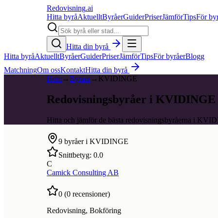
Redovisning
.ai
Hitta byrå
Aktuellt
Byråer
Guider
Priser
Jämför
Tips
För by
Hitta din byrå
Hitta byrå
Aktuellt
Byråer
Guider
Priser
Jämför
Tips
För byråer
Blogg
Matchning
Om oss
Kontakt
Hitta din byrå
Hem
→
Byråer
→
KVIDINGE
Redovisningsbyråer i KVIDINGE
Hitta och jämför de bästa redovisningsbyråerna i KV
9
byråer i
KVIDINGE
Snittbetyg:
0.0
C
Camick Consulting AB
0
(
0
recensioner)
Redovisning, Bokföring