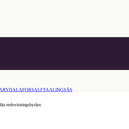
ARYD
ALAFORS
ALFTA
ALINGSÅS
lita redovisningsbyråer.