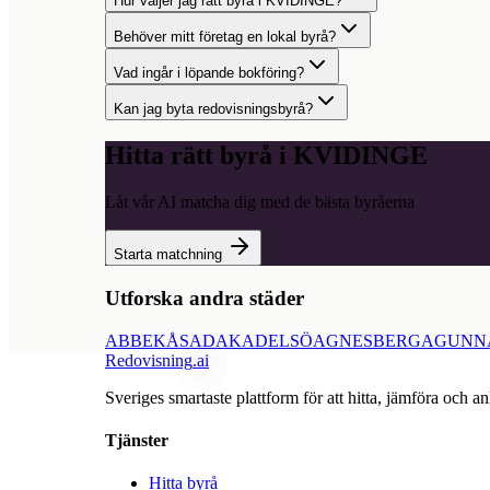
Hur väljer jag rätt byrå i KVIDINGE?
Behöver mitt företag en lokal byrå?
Vad ingår i löpande bokföring?
Kan jag byta redovisningsbyrå?
Hitta rätt byrå i
KVIDINGE
Låt vår AI matcha dig med de bästa byråerna
Starta matchning
Utforska andra städer
ABBEKÅS
ADAK
ADELSÖ
AGNESBERG
AGUNN
Redovisning
.ai
Sveriges smartaste plattform för att hitta, jämföra och an
Tjänster
Hitta byrå