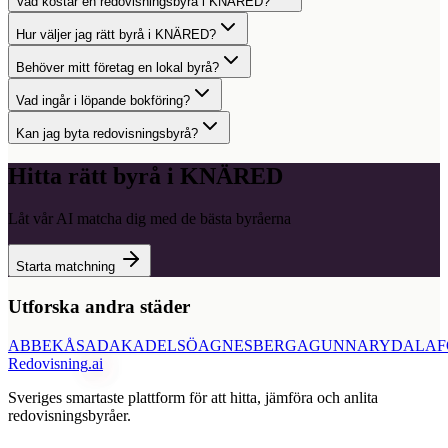
Vad kostar en redovisningsbyrå i KNÄRED?
Hur väljer jag rätt byrå i KNÄRED?
Behöver mitt företag en lokal byrå?
Vad ingår i löpande bokföring?
Kan jag byta redovisningsbyrå?
Hitta rätt byrå i
KNÄRED
Låt vår AI matcha dig med de bästa byråerna
Starta matchning
Utforska andra städer
ABBEKÅS
ADAK
ADELSÖ
AGNESBERG
AGUNNARYD
ALAF
Redovisning
.ai
Sveriges smartaste plattform för att hitta, jämföra och anlita
redovisningsbyråer.