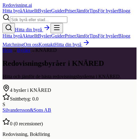
Redovisning
.ai
Hitta byrå
Aktuellt
Byråer
Guider
Priser
Jämför
Tips
För byråer
Blogg
Hitta din byrå
Hitta byrå
Aktuellt
Byråer
Guider
Priser
Jämför
Tips
För byråer
Blogg
Matchning
Om oss
Kontakt
Hitta din byrå
Hem
→
Byråer
→
KNÄRED
Redovisningsbyråer i KNÄRED
Hitta och jämför de bästa redovisningsbyråerna i KNÄRED.
4
byråer i
KNÄRED
Snittbetyg:
0.0
S
Silvandersson&Sons AB
0
(
0
recensioner)
Redovisning, Bokföring