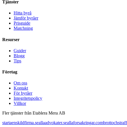
Tjänster
Hitta byrå
Jämför byråer
Prisguide
Matchning
Resurser
Guider
Blogg
Tips
Företag
Om oss
Kontakt
För byråer
Integritetspolicy
Villkor
Fler tjänster från Etablera Mera AB
startaenskildfirma.se
allaadvokater.se
allaforsakringar.com
brottochstraff