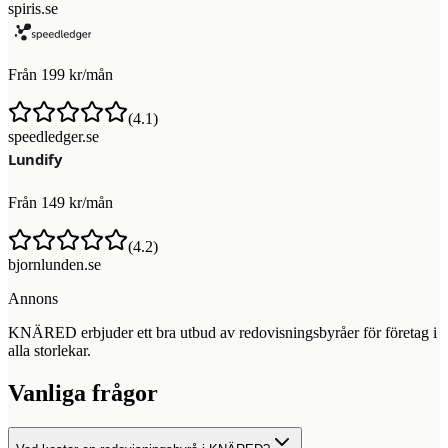
spiris.se
Från 199 kr/mån
(
4.1
)
speedledger.se
Från 149 kr/mån
(
4.2
)
bjornlunden.se
Annons
KNÄRED erbjuder ett bra utbud av redovisningsbyråer för företag i
alla storlekar.
Vanliga frågor