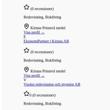
(
0
recensioner)
Redovisning, Bokföring
Kiruna
·
Prisnivå medel
Visa profil →
E
EkonomiPartner i Kiruna AB
(
0
recensioner)
Redovisning, Bokföring
Kiruna
·
Prisnivå medel
Visa profil →
V
Vuolos redovisning och styrning AB
0
(
0
recensioner)
Redovisning, Bokföring