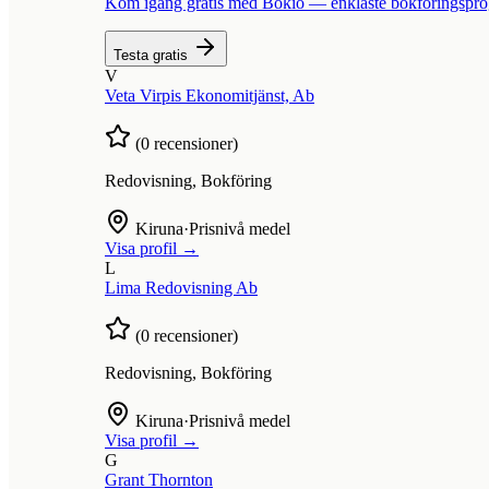
Kom igång gratis med Bokio — enklaste bokföringspr
Testa gratis
V
Veta Virpis Ekonomitjänst, Ab
(
0
recensioner)
Redovisning, Bokföring
Kiruna
·
Prisnivå medel
Visa profil →
L
Lima Redovisning Ab
(
0
recensioner)
Redovisning, Bokföring
Kiruna
·
Prisnivå medel
Visa profil →
G
Grant Thornton