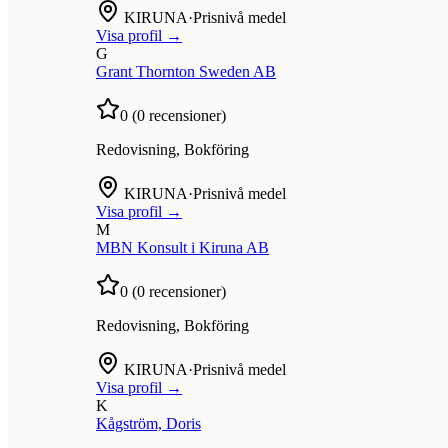
KIRUNA
·
Prisnivå medel
Visa profil →
G
Grant Thornton Sweden AB
0
(
0
recensioner)
Redovisning, Bokföring
KIRUNA
·
Prisnivå medel
Visa profil →
M
MBN Konsult i Kiruna AB
0
(
0
recensioner)
Redovisning, Bokföring
KIRUNA
·
Prisnivå medel
Visa profil →
K
Kågström, Doris