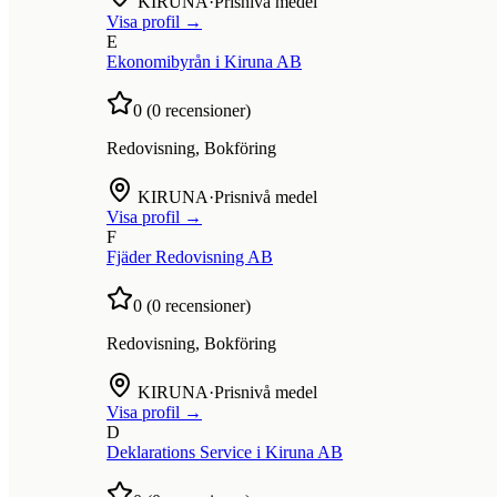
KIRUNA
·
Prisnivå medel
Visa profil →
E
Ekonomibyrån i Kiruna AB
0
(
0
recensioner)
Redovisning, Bokföring
KIRUNA
·
Prisnivå medel
Visa profil →
F
Fjäder Redovisning AB
0
(
0
recensioner)
Redovisning, Bokföring
KIRUNA
·
Prisnivå medel
Visa profil →
D
Deklarations Service i Kiruna AB