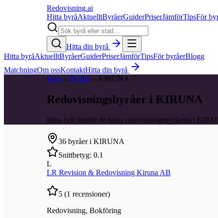
Redovisning
.ai
Hitta byrå
Aktuellt
Byråer
Guider
Priser
Jämför
Tips
För by
Hitta din byrå
Hitta byrå
Aktuellt
Byråer
Guider
Priser
Jämför
Tips
För byråer
Blogg
Matchning
Om oss
Kontakt
Hitta din byrå
Hem
→
Byråer
→
KIRUNA
Redovisningsbyråer i KIRUNA
Hitta och jämför de bästa redovisningsbyråerna i KIR
36
byråer i
KIRUNA
Snittbetyg:
0.1
L
LR Revision & Redovisning Kiruna AB
5
(
1
recensioner)
Redovisning, Bokföring