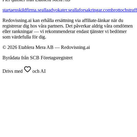
startaenskildfirma.se
allaadvokater.se
allaforsakringar.com
brottochstraff
Redovisning.ai kan erhålla ersättning via affiliate-länkar när du
registrerar dig hos våra partners. Det påverkar aldrig våra omdömen
eller rankningar — vi rekommenderar endast tjänster vi bedömer
som värdefulla för dig.
© 2026 Etablera Mera AB — Redovisning.ai
Byrådata från SCB Företagsregistret
Drivs med
och AI