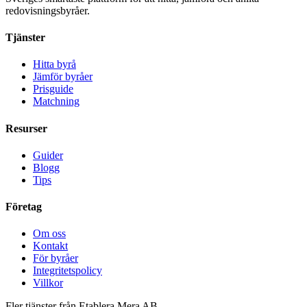
redovisningsbyråer.
Tjänster
Hitta byrå
Jämför byråer
Prisguide
Matchning
Resurser
Guider
Blogg
Tips
Företag
Om oss
Kontakt
För byråer
Integritetspolicy
Villkor
Fler tjänster från Etablera Mera AB