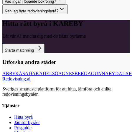
Vad ingår i löpande bokföring?
Kan jag byta redovisningsbyrå?
Hitta rätt byrå i
KAREBY
Låt vår AI matcha dig med de bästa byråerna
Starta matchning
Utforska andra städer
ABBEKÅS
ADAK
ADELSÖ
AGNESBERG
AGUNNARYD
ALAF
Redovisning
.ai
Sveriges smartaste plattform för att hitta, jämföra och anlita
redovisningsbyråer.
Tjänster
Hitta byrå
Jämför byråer
Prisguide