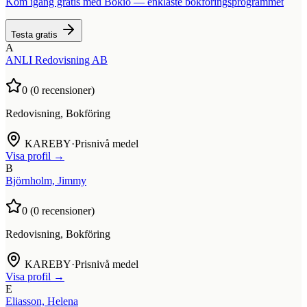
Kom igång gratis med Bokio — enklaste bokföringsprogrammet
Testa gratis
A
ANLI Redovisning AB
0
(
0
recensioner)
Redovisning, Bokföring
KAREBY
·
Prisnivå medel
Visa profil →
B
Björnholm, Jimmy
0
(
0
recensioner)
Redovisning, Bokföring
KAREBY
·
Prisnivå medel
Visa profil →
E
Eliasson, Helena