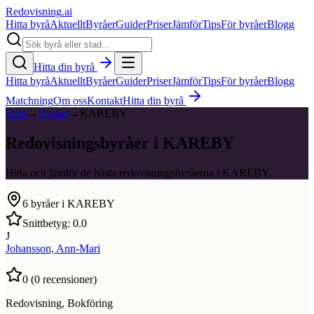
Redovisning
.ai
Hitta byrå
Aktuellt
Byråer
Guider
Priser
Jämför
Tips
För byråer
Blogg
Hitta din byrå
Hitta byrå
Aktuellt
Byråer
Guider
Priser
Jämför
Tips
För byråer
Blogg
Matchning
Om oss
Kontakt
Hitta din byrå
Hem
→
Byråer
→
KAREBY
Redovisningsbyråer i KAREBY
Hitta och jämför de bästa redovisningsbyråerna i KAREBY.
6
byråer i
KAREBY
Snittbetyg:
0.0
J
Johansson, Ann-Mari
0
(
0
recensioner)
Redovisning, Bokföring