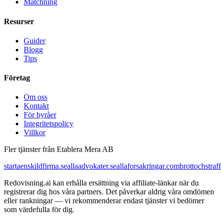
Matchning
Resurser
Guider
Blogg
Tips
Företag
Om oss
Kontakt
För byråer
Integritetspolicy
Villkor
Fler tjänster från Etablera Mera AB
startaenskildfirma.se
allaadvokater.se
allaforsakringar.com
brottochstraff
Redovisning.ai kan erhålla ersättning via affiliate-länkar när du
registrerar dig hos våra partners. Det påverkar aldrig våra omdömen
eller rankningar — vi rekommenderar endast tjänster vi bedömer
som värdefulla för dig.