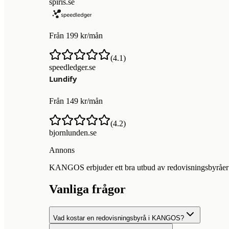
spiris.se
Från 199 kr/mån
(
4.1
)
speedledger.se
Från 149 kr/mån
(
4.2
)
bjornlunden.se
Annons
KANGOS erbjuder ett bra utbud av redovisningsbyråer för
Vanliga frågor
Vad kostar en redovisningsbyrå i KANGOS?