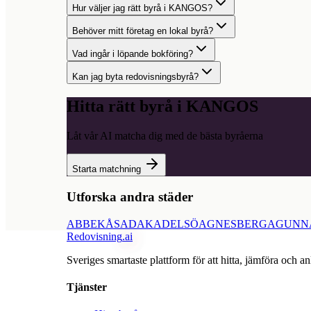
Hur väljer jag rätt byrå i KANGOS?
Behöver mitt företag en lokal byrå?
Vad ingår i löpande bokföring?
Kan jag byta redovisningsbyrå?
Hitta rätt byrå i
KANGOS
Låt vår AI matcha dig med de bästa byråerna
Starta matchning
Utforska andra städer
ABBEKÅS
ADAK
ADELSÖ
AGNESBERG
AGUNN
Redovisning
.ai
Sveriges smartaste plattform för att hitta, jämföra och an
Tjänster