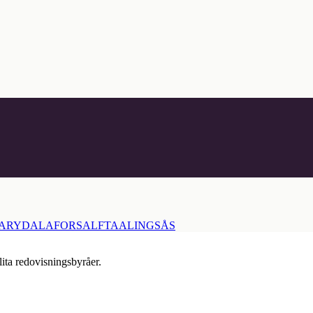
ARYD
ALAFORS
ALFTA
ALINGSÅS
lita redovisningsbyråer.