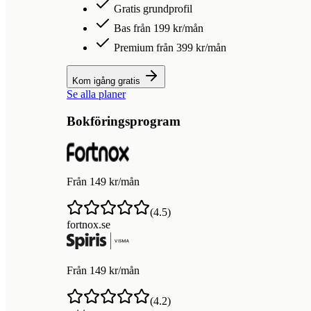
Gratis grundprofil
Bas från 199 kr/mån
Premium från 399 kr/mån
Kom igång gratis
Se alla planer
Bokföringsprogram
Från 149 kr/mån
(
4.5
)
fortnox.se
Från 149 kr/mån
(
4.2
)