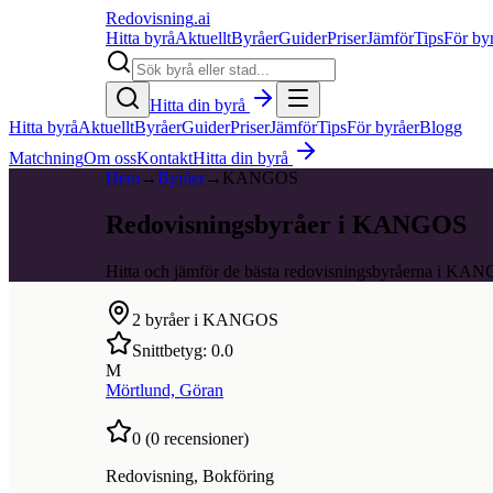
Redovisning
.ai
Hitta byrå
Aktuellt
Byråer
Guider
Priser
Jämför
Tips
För by
Hitta din byrå
Hitta byrå
Aktuellt
Byråer
Guider
Priser
Jämför
Tips
För byråer
Blogg
Matchning
Om oss
Kontakt
Hitta din byrå
Hem
→
Byråer
→
KANGOS
Redovisningsbyråer i KANGOS
Hitta och jämför de bästa redovisningsbyråerna i KA
2
byråer i
KANGOS
Snittbetyg:
0.0
M
Mörtlund, Göran
0
(
0
recensioner)
Redovisning, Bokföring