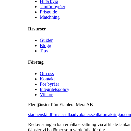
Hitta byrå
Jämför byråer
Prisguide
Matchning
Resurser
Guider
Blogg
Tips
Företag
Om oss
Kontakt
För byråer
Integritetspolicy
Villkor
Fler tjänster från Etablera Mera AB
startaenskildfirma.se
allaadvokater.se
allaforsakringar.co
Redovisning.ai kan erhålla ersättning via affiliate-län
tjänster vi bedömer som värdefulla för dig.