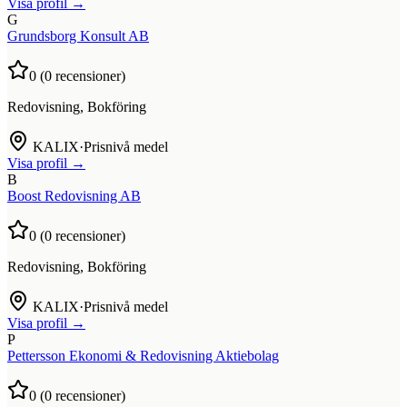
Visa profil →
G
Grundsborg Konsult AB
0
(
0
recensioner)
Redovisning, Bokföring
KALIX
·
Prisnivå medel
Visa profil →
B
Boost Redovisning AB
0
(
0
recensioner)
Redovisning, Bokföring
KALIX
·
Prisnivå medel
Visa profil →
P
Pettersson Ekonomi & Redovisning Aktiebolag
0
(
0
recensioner)