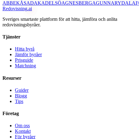
ABBEKÅS
ADAK
ADELSÖ
AGNESBERG
AGUNNARYD
ALAF
Redovisning
.ai
Sveriges smartaste plattform för att hitta, jämföra och anlita
redovisningsbyråer.
Tjänster
Hitta byrå
Jämför byråer
Prisguide
Matchning
Resurser
Guider
Blogg
Tips
Företag
Om oss
Kontakt
För byråer