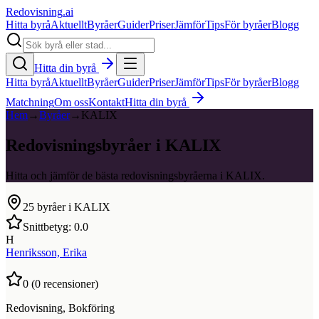
Redovisning
.ai
Hitta byrå
Aktuellt
Byråer
Guider
Priser
Jämför
Tips
För byråer
Blogg
Hitta din byrå
Hitta byrå
Aktuellt
Byråer
Guider
Priser
Jämför
Tips
För byråer
Blogg
Matchning
Om oss
Kontakt
Hitta din byrå
Hem
→
Byråer
→
KALIX
Redovisningsbyråer i KALIX
Hitta och jämför de bästa redovisningsbyråerna i KALIX.
25
byråer i
KALIX
Snittbetyg:
0.0
H
Henriksson, Erika
0
(
0
recensioner)
Redovisning, Bokföring