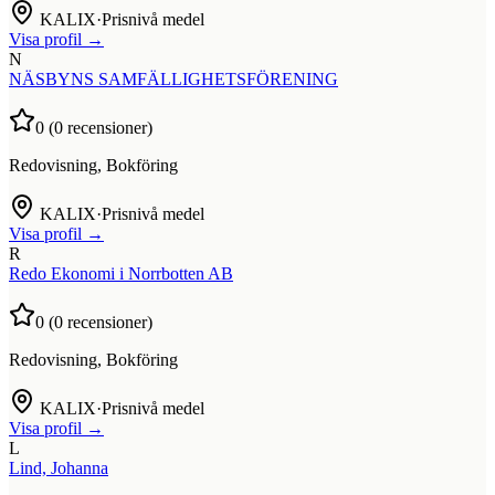
KALIX
·
Prisnivå medel
Visa profil →
N
NÄSBYNS SAMFÄLLIGHETSFÖRENING
0
(
0
recensioner)
Redovisning, Bokföring
KALIX
·
Prisnivå medel
Visa profil →
R
Redo Ekonomi i Norrbotten AB
0
(
0
recensioner)
Redovisning, Bokföring
KALIX
·
Prisnivå medel
Visa profil →
L
Lind, Johanna