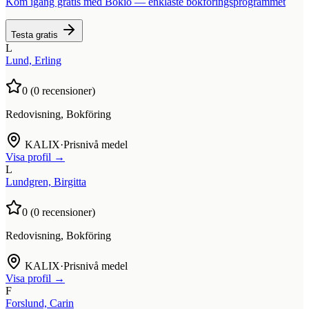
Kom igång gratis med Bokio — enklaste bokföringsprogrammet
Testa gratis
L
Lund, Erling
0
(
0
recensioner)
Redovisning, Bokföring
KALIX
·
Prisnivå medel
Visa profil →
L
Lundgren, Birgitta
0
(
0
recensioner)
Redovisning, Bokföring
KALIX
·
Prisnivå medel
Visa profil →
F
Forslund, Carin