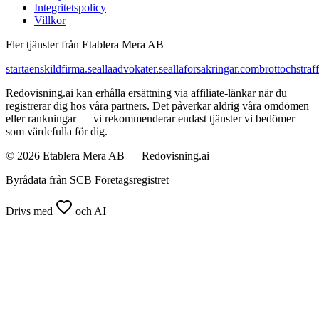
Integritetspolicy
Villkor
Fler tjänster från Etablera Mera AB
startaenskildfirma.se
allaadvokater.se
allaforsakringar.com
brottochstraff
Redovisning.ai kan erhålla ersättning via affiliate-länkar när du
registrerar dig hos våra partners. Det påverkar aldrig våra omdömen
eller rankningar — vi rekommenderar endast tjänster vi bedömer
som värdefulla för dig.
© 2026 Etablera Mera AB — Redovisning.ai
Byrådata från SCB Företagsregistret
Drivs med
och AI