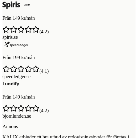
Från 149 kr/mån
(
4.2
)
spiris.se
Från 199 kr/mån
(
4.1
)
speedledger.se
Från 149 kr/mån
(
4.2
)
bjornlunden.se
Annons
KALIX erbjuder ett bra utbud av redovisningsbyråer för företag i