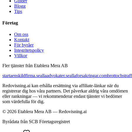
Guider
Blogg
Tips
Företag
Om oss
Kontakt
För byråer
Integritetspolicy
Villkor
Fler tjänster från Etablera Mera AB
startaenskildfirma.se
allaadvokater.se
allaforsakringar.com
brottochstraff
Redovisning.ai kan erhålla ersättning via affiliate-länkar när du
registrerar dig hos våra partners. Det påverkar aldrig våra omdömen
eller rankningar — vi rekommenderar endast tjänster vi bedömer
som värdefulla för dig.
© 2026 Etablera Mera AB — Redovisning.ai
Byrådata från SCB Företagsregistret