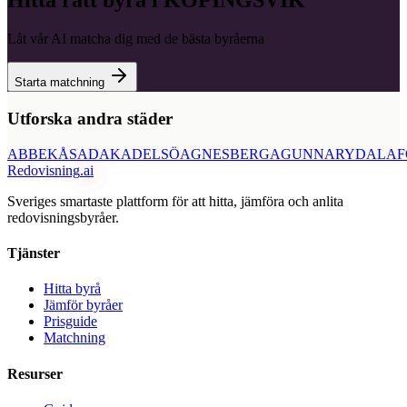
Hitta rätt byrå i
KÖPINGSVIK
Låt vår AI matcha dig med de bästa byråerna
Starta matchning
Utforska andra städer
ABBEKÅS
ADAK
ADELSÖ
AGNESBERG
AGUNNARYD
ALAF
Redovisning
.ai
Sveriges smartaste plattform för att hitta, jämföra och anlita
redovisningsbyråer.
Tjänster
Hitta byrå
Jämför byråer
Prisguide
Matchning
Resurser