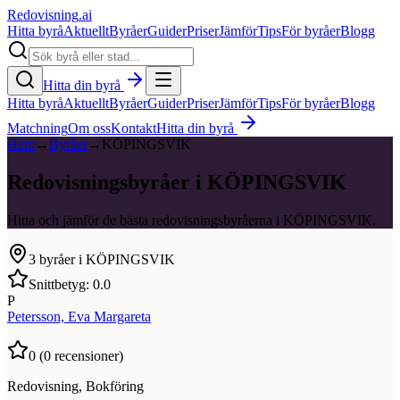
Redovisning
.ai
Hitta byrå
Aktuellt
Byråer
Guider
Priser
Jämför
Tips
För byråer
Blogg
Hitta din byrå
Hitta byrå
Aktuellt
Byråer
Guider
Priser
Jämför
Tips
För byråer
Blogg
Matchning
Om oss
Kontakt
Hitta din byrå
Hem
→
Byråer
→
KÖPINGSVIK
Redovisningsbyråer i KÖPINGSVIK
Hitta och jämför de bästa redovisningsbyråerna i KÖPINGSVIK.
3
byråer i
KÖPINGSVIK
Snittbetyg:
0.0
P
Petersson, Eva Margareta
0
(
0
recensioner)
Redovisning, Bokföring