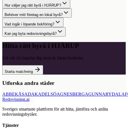
Hur väljer jag rätt byrå i HJÄRUP?
Behöver mitt företag en lokal byrå?
Vad ingår i löpande bokföring?
Kan jag byta redovisningsbyrå?
Hitta rätt byrå i
HJÄRUP
Låt vår AI matcha dig med de bästa byråerna
Starta matchning
Utforska andra städer
ABBEKÅS
ADAK
ADELSÖ
AGNESBERG
AGUNNARYD
ALAF
Redovisning
.ai
Sveriges smartaste plattform för att hitta, jämföra och anlita
redovisningsbyråer.
Tjänster