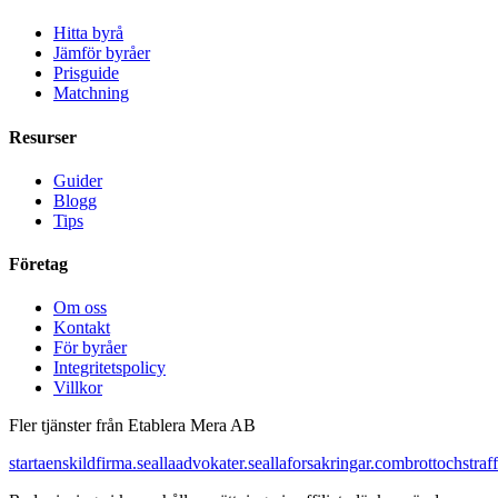
Hitta byrå
Jämför byråer
Prisguide
Matchning
Resurser
Guider
Blogg
Tips
Företag
Om oss
Kontakt
För byråer
Integritetspolicy
Villkor
Fler tjänster från Etablera Mera AB
startaenskildfirma.se
allaadvokater.se
allaforsakringar.com
brottochstraff