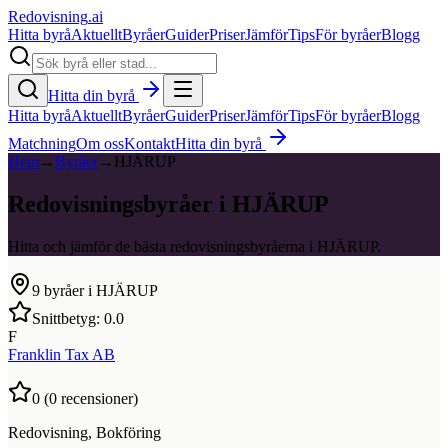
Redovisning
.ai
Hitta byrå
Aktuellt
Byråer
Guider
Priser
Jämför
Tips
För byråer
Blogg
Hitta din byrå
Hitta byrå
Aktuellt
Byråer
Guider
Priser
Jämför
Tips
För byråer
Blogg
Matchning
Om oss
Kontakt
Hitta din byrå
Hem
→
Byråer
→
HJÄRUP
Redovisningsbyråer i HJÄRUP
Hitta och jämför de bästa redovisningsbyråerna i HJÄRUP.
9
byråer i
HJÄRUP
Snittbetyg:
0.0
F
Franklin Tax AB
0
(
0
recensioner)
Redovisning, Bokföring