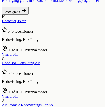
Kom igång gratis med Bokio — enklaste bokföringsprogrammet
Testa gratis
H
Hofbauer, Peter
0
(
0
recensioner)
Redovisning, Bokföring
HJÄRUP
·
Prisnivå medel
Visa profil →
G
Goodison Consulting AB
0
(
0
recensioner)
Redovisning, Bokföring
HJÄRUP
·
Prisnivå medel
Visa profil →
A
AB Romele Redovisnings Service