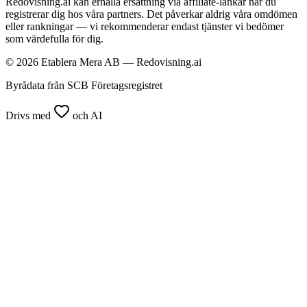
Redovisning.ai kan erhålla ersättning via affiliate-länkar när du
registrerar dig hos våra partners. Det påverkar aldrig våra omdömen
eller rankningar — vi rekommenderar endast tjänster vi bedömer
som värdefulla för dig.
© 2026 Etablera Mera AB — Redovisning.ai
Byrådata från SCB Företagsregistret
Drivs med
och AI