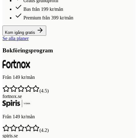
Gratis grundprofil
Bas från 199 kr/mån
Premium från 399 kr/mån
Kom igång gratis
Se alla planer
Bokföringsprogram
Från 149 kr/mån
(
4.5
)
fortnox.se
Från 149 kr/mån
(
4.2
)
spiris.se