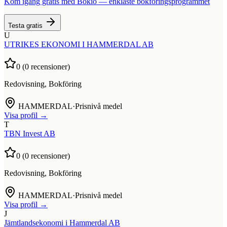
Kom igång gratis med Bokio — enklaste bokföringsprogrammet
Testa gratis
U
UTRIKES EKONOMI I HAMMERDAL AB
0
(
0
recensioner)
Redovisning, Bokföring
HAMMERDAL
·
Prisnivå medel
Visa profil →
T
TBN Invest AB
0
(
0
recensioner)
Redovisning, Bokföring
HAMMERDAL
·
Prisnivå medel
Visa profil →
J
Jämtlandsekonomi i Hammerdal AB