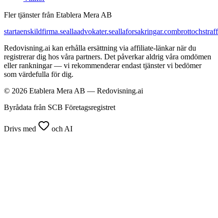
Fler tjänster från Etablera Mera AB
startaenskildfirma.se
allaadvokater.se
allaforsakringar.com
brottochstraff
Redovisning.ai kan erhålla ersättning via affiliate-länkar när du
registrerar dig hos våra partners. Det påverkar aldrig våra omdömen
eller rankningar — vi rekommenderar endast tjänster vi bedömer
som värdefulla för dig.
© 2026 Etablera Mera AB — Redovisning.ai
Byrådata från SCB Företagsregistret
Drivs med
och AI