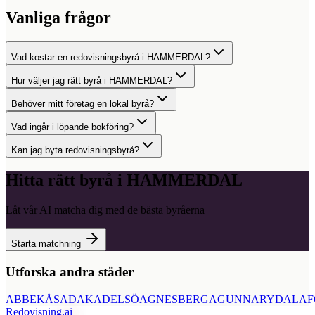
Vanliga frågor
Vad kostar en redovisningsbyrå i HAMMERDAL?
Hur väljer jag rätt byrå i HAMMERDAL?
Behöver mitt företag en lokal byrå?
Vad ingår i löpande bokföring?
Kan jag byta redovisningsbyrå?
Hitta rätt byrå i
HAMMERDAL
Låt vår AI matcha dig med de bästa byråerna
Starta matchning
Utforska andra städer
ABBEKÅS
ADAK
ADELSÖ
AGNESBERG
AGUNNARYD
ALAF
Redovisning
.ai