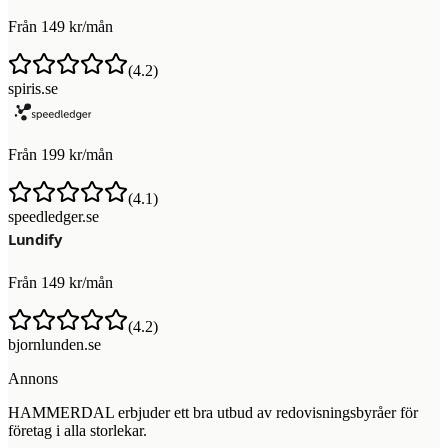
Från 149 kr/mån
(
4.2
)
spiris.se
Från 199 kr/mån
(
4.1
)
speedledger.se
Från 149 kr/mån
(
4.2
)
bjornlunden.se
Annons
HAMMERDAL erbjuder ett bra utbud av redovisningsbyråer för
företag i alla storlekar.