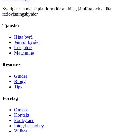
Sveriges smartaste plattform för att hitta, jämföra och anlita
redovisningsbyråer.
Tjänster
Hitta byrå
Jämför byråer
Prisguide
Matchning
Resurser
Guider
Blogg
Tips
Företag
Om oss
Kontakt
För byråer
Integritetspolicy
Villkor