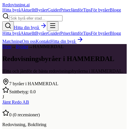
Redovisning
.ai
Hitta byrå
Aktuellt
Byråer
Guider
Priser
Jämför
Tips
För byråer
Blogg
Hitta din byrå
Hitta byrå
Aktuellt
Byråer
Guider
Priser
Jämför
Tips
För byråer
Blogg
Matchning
Om oss
Kontakt
Hitta din byrå
Hem
→
Byråer
→
HAMMERDAL
Redovisningsbyråer i HAMMERDAL
Hitta och jämför de bästa redovisningsbyråerna i HAMMERDAL.
7
byråer i
HAMMERDAL
Snittbetyg:
0.0
J
Jämt Redo AB
0
(
0
recensioner)
Redovisning, Bokföring