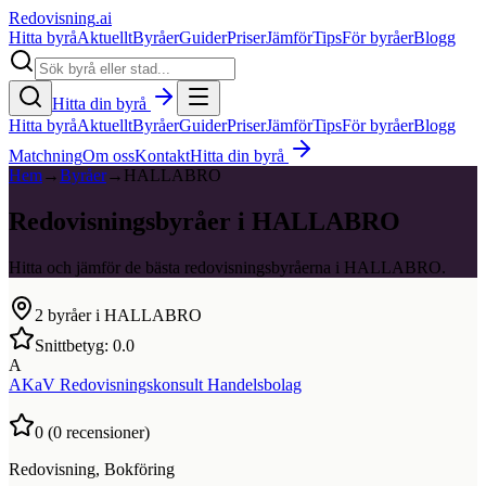
Redovisning
.ai
Hitta byrå
Aktuellt
Byråer
Guider
Priser
Jämför
Tips
För byråer
Blogg
Hitta din byrå
Hitta byrå
Aktuellt
Byråer
Guider
Priser
Jämför
Tips
För byråer
Blogg
Matchning
Om oss
Kontakt
Hitta din byrå
Hem
→
Byråer
→
HALLABRO
Redovisningsbyråer i HALLABRO
Hitta och jämför de bästa redovisningsbyråerna i HALLABRO.
2
byråer i
HALLABRO
Snittbetyg:
0.0
A
AKaV Redovisningskonsult Handelsbolag
0
(
0
recensioner)
Redovisning, Bokföring