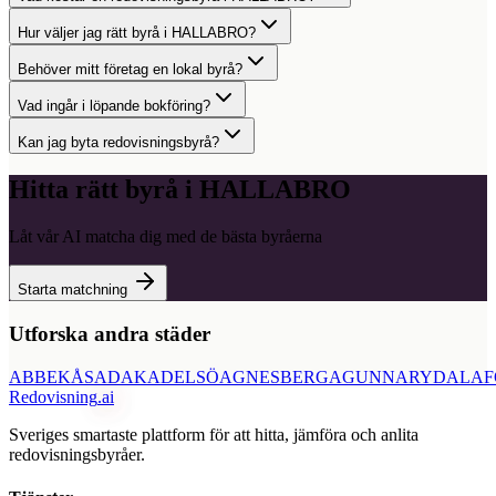
Hur väljer jag rätt byrå i HALLABRO?
Behöver mitt företag en lokal byrå?
Vad ingår i löpande bokföring?
Kan jag byta redovisningsbyrå?
Hitta rätt byrå i
HALLABRO
Låt vår AI matcha dig med de bästa byråerna
Starta matchning
Utforska andra städer
ABBEKÅS
ADAK
ADELSÖ
AGNESBERG
AGUNNARYD
ALAF
Redovisning
.ai
Sveriges smartaste plattform för att hitta, jämföra och anlita
redovisningsbyråer.