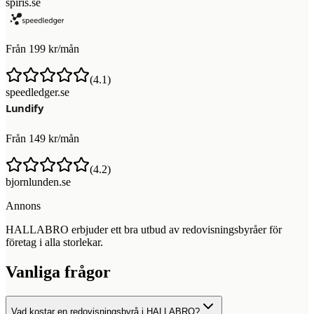
spiris.se
Från 199 kr/mån
(
4.1
)
speedledger.se
Från 149 kr/mån
(
4.2
)
bjornlunden.se
Annons
HALLABRO erbjuder ett bra utbud av redovisningsbyråer för
företag i alla storlekar.
Vanliga frågor
Vad kostar en redovisningsbyrå i HALLABRO?