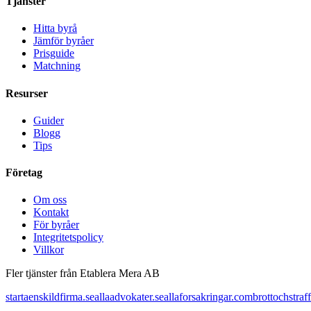
Tjänster
Hitta byrå
Jämför byråer
Prisguide
Matchning
Resurser
Guider
Blogg
Tips
Företag
Om oss
Kontakt
För byråer
Integritetspolicy
Villkor
Fler tjänster från Etablera Mera AB
startaenskildfirma.se
allaadvokater.se
allaforsakringar.com
brottochstraff