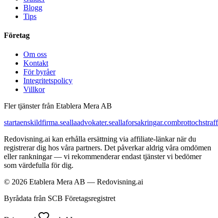
Blogg
Tips
Företag
Om oss
Kontakt
För byråer
Integritetspolicy
Villkor
Fler tjänster från Etablera Mera AB
startaenskildfirma.se
allaadvokater.se
allaforsakringar.com
brottochstraff
Redovisning.ai kan erhålla ersättning via affiliate-länkar när du
registrerar dig hos våra partners. Det påverkar aldrig våra omdömen
eller rankningar — vi rekommenderar endast tjänster vi bedömer
som värdefulla för dig.
© 2026 Etablera Mera AB — Redovisning.ai
Byrådata från SCB Företagsregistret