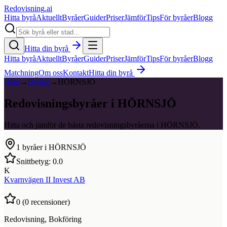
Redovisning
.ai
Hitta byrå
Aktuellt
Byråer
Guider
Priser
Jämför
Tips
För byråer
Blogg
Hitta din byrå
Hitta byrå
Aktuellt
Byråer
Guider
Priser
Jämför
Tips
För byråer
Blogg
Matchning
Om oss
Kontakt
Hitta din byrå
Hem
→
Byråer
→
HÖRNSJÖ
Redovisningsbyråer i HÖRNSJÖ
Hitta och jämför de bästa redovisningsbyråerna i HÖRNSJÖ.
1
byråer i
HÖRNSJÖ
Snittbetyg:
0.0
K
Kvarnvägen II Invest AB
0
(
0
recensioner)
Redovisning, Bokföring