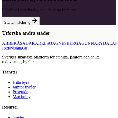
Låt vår AI matcha dig med de bästa byråerna
Starta matchning
Utforska andra städer
ABBEKÅS
ADAK
ADELSÖ
AGNESBERG
AGUNNARYD
ALAF
Redovisning
.ai
Sveriges smartaste plattform för att hitta, jämföra och anlita
redovisningsbyråer.
Tjänster
Hitta byrå
Jämför byråer
Prisguide
Matchning
Resurser
Guider