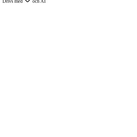
Drivs med
och AI