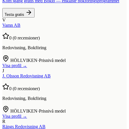
Kom igång gratis med Bokio — enklaste bokföringsprogrammet
Testa gratis
V
Vamn AB
0
(
0
recensioner)
Redovisning, Bokföring
HÖLLVIKEN
·
Prisnivå medel
Visa profil →
J
J. Olsson Redovisning AB
0
(
0
recensioner)
Redovisning, Bokföring
HÖLLVIKEN
·
Prisnivå medel
Visa profil →
R
Rängs Redovisning AB