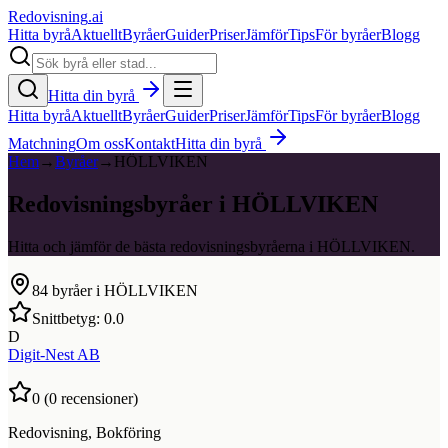
Redovisning
.ai
Hitta byrå
Aktuellt
Byråer
Guider
Priser
Jämför
Tips
För byråer
Blogg
Hitta din byrå
Hitta byrå
Aktuellt
Byråer
Guider
Priser
Jämför
Tips
För byråer
Blogg
Matchning
Om oss
Kontakt
Hitta din byrå
Hem
→
Byråer
→
HÖLLVIKEN
Redovisningsbyråer i HÖLLVIKEN
Hitta och jämför de bästa redovisningsbyråerna i HÖLLVIKEN.
84
byråer i
HÖLLVIKEN
Snittbetyg:
0.0
D
Digit-Nest AB
0
(
0
recensioner)
Redovisning, Bokföring