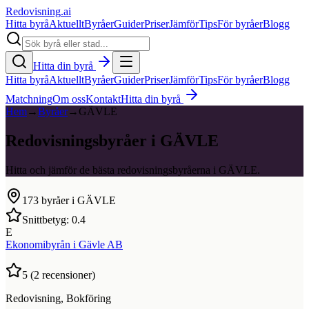
Redovisning
.ai
Hitta byrå
Aktuellt
Byråer
Guider
Priser
Jämför
Tips
För byråer
Blogg
Hitta din byrå
Hitta byrå
Aktuellt
Byråer
Guider
Priser
Jämför
Tips
För byråer
Blogg
Matchning
Om oss
Kontakt
Hitta din byrå
Hem
→
Byråer
→
GÄVLE
Redovisningsbyråer i GÄVLE
Hitta och jämför de bästa redovisningsbyråerna i GÄVLE.
173
byråer i
GÄVLE
Snittbetyg:
0.4
E
Ekonomibyrån i Gävle AB
5
(
2
recensioner)
Redovisning, Bokföring