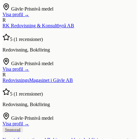
Gävle
·
Prisnivå medel
Visa profil →
R
RK Redovisning & Konsultbyrå AB
5
(
1
recensioner)
Redovisning, Bokföring
Gävle
·
Prisnivå medel
Visa profil →
R
RedovisningsMagasinet i Gävle AB
5
(
1
recensioner)
Redovisning, Bokföring
Gävle
·
Prisnivå medel
Visa profil →
Sponsrad