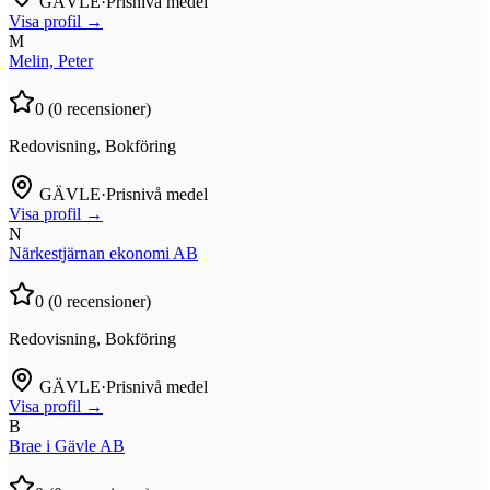
GÄVLE
·
Prisnivå medel
Visa profil →
M
Melin, Peter
0
(
0
recensioner)
Redovisning, Bokföring
GÄVLE
·
Prisnivå medel
Visa profil →
N
Närkestjärnan ekonomi AB
0
(
0
recensioner)
Redovisning, Bokföring
GÄVLE
·
Prisnivå medel
Visa profil →
B
Brae i Gävle AB