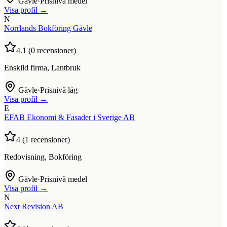
Gävle
·
Prisnivå medel
Visa profil →
N
Norrlands Bokföring Gävle
4.1
(
0
recensioner)
Enskild firma, Lantbruk
Gävle
·
Prisnivå låg
Visa profil →
E
EFAB Ekonomi & Fasader i Sverige AB
4
(
1
recensioner)
Redovisning, Bokföring
Gävle
·
Prisnivå medel
Visa profil →
N
Next Revision AB