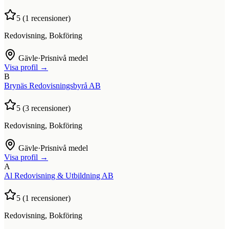
5
(
1
recensioner)
Redovisning, Bokföring
Gävle
·
Prisnivå medel
Visa profil →
B
Brynäs Redovisningsbyrå AB
5
(
3
recensioner)
Redovisning, Bokföring
Gävle
·
Prisnivå medel
Visa profil →
A
Al Redovisning & Utbildning AB
5
(
1
recensioner)
Redovisning, Bokföring