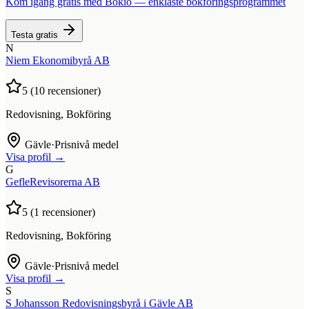
Kom igång gratis med Bokio — enklaste bokföringsprogrammet
Testa gratis
N
Niem Ekonomibyrå AB
5
(
10
recensioner)
Redovisning, Bokföring
Gävle
·
Prisnivå medel
Visa profil →
G
GefleRevisorerna AB
5
(
1
recensioner)
Redovisning, Bokföring
Gävle
·
Prisnivå medel
Visa profil →
S
S Johansson Redovisningsbyrå i Gävle AB