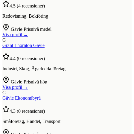
4.5
(
4
recensioner)
Redovisning, Bokföring
Gävle
·
Prisnivå medel
Visa profil →
G
Grant Thornton Gävle
4.4
(
0
recensioner)
Industri, Skog, Ägarledda företag
Gävle
·
Prisnivå hög
Visa profil →
G
Gävle Ekonomibyrå
4.3
(
0
recensioner)
Småföretag, Handel, Transport