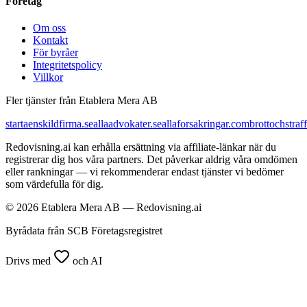
Företag
Om oss
Kontakt
För byråer
Integritetspolicy
Villkor
Fler tjänster från Etablera Mera AB
startaenskildfirma.se
allaadvokater.se
allaforsakringar.com
brottochstraff
Redovisning.ai kan erhålla ersättning via affiliate-länkar när du
registrerar dig hos våra partners. Det påverkar aldrig våra omdömen
eller rankningar — vi rekommenderar endast tjänster vi bedömer
som värdefulla för dig.
© 2026 Etablera Mera AB — Redovisning.ai
Byrådata från SCB Företagsregistret
Drivs med
och AI