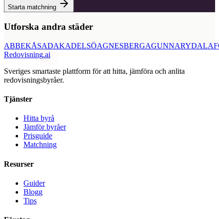
Starta matchning
Utforska andra städer
ABBEKÅS
ADAK
ADELSÖ
AGNESBERG
AGUNNARYD
ALAF
Redovisning
.ai
Sveriges smartaste plattform för att hitta, jämföra och anlita
redovisningsbyråer.
Tjänster
Hitta byrå
Jämför byråer
Prisguide
Matchning
Resurser
Guider
Blogg
Tips