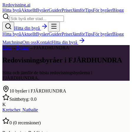
Redovisning
.ai
Hitta byrå
Aktuellt
Byråer
Guider
Priser
Jämför
Tips
För byråer
Blogg
Hitta din byrå
Hitta byrå
Aktuellt
Byråer
Guider
Priser
Jämför
Tips
För byråer
Blogg
Matchning
Om oss
Kontakt
Hitta din byrå
Hem
→
Byråer
→
FJÄRDHUNDRA
Redovisningsbyråer i FJÄRDHUNDRA
Hitta och jämför de bästa redovisningsbyråerna i
FJÄRDHUNDRA.
10
byråer i
FJÄRDHUNDRA
Snittbetyg:
0.0
K
Kreischer, Nathalie
0
(
0
recensioner)